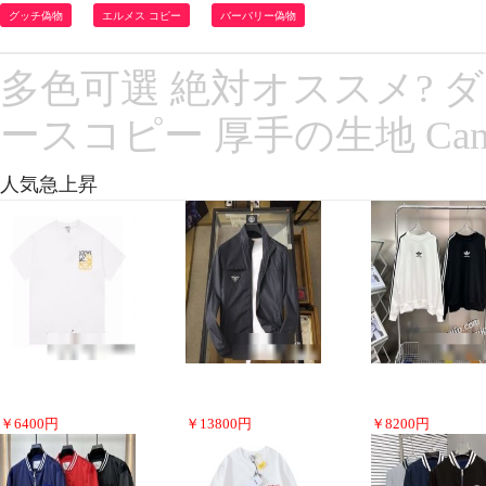
グッチ偽物
エルメス コピー
バーバリー偽物
多色可選 絶対オススメ? ダ
ースコピー 厚手の生地 Cana
人気急上昇
￥
6400
円
￥
13800
円
￥
8200
円