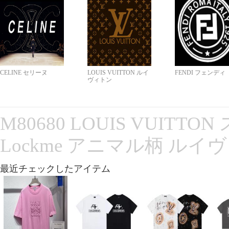
CELINE セリーヌ
LOUIS VUITTON ルイ
FENDI フェンディ
ヴィトン
M80680 LOUIS VUITT
Lockme アニマル柄 ルイ
最近チェックしたアイテム