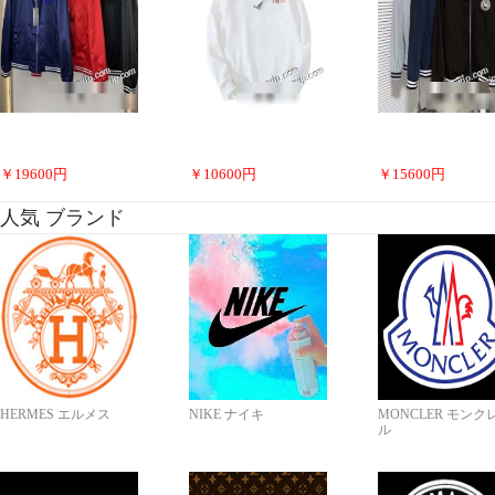
￥
19600
円
￥
10600
円
￥
15600
円
人気 ブランド
HERMES エルメス
NIKE ナイキ
MONCLER モンク
ル