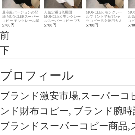
最高級バージョンの登
人気定番 2色展開
MONCLER モンクレー
MO
場 MONCLERスーパー
MONCLER モンクレー
ルプリント半袖Tシャ
ル高
コピー モンクレール星
ルスーパーコピー プリ
ツコピー男女兼用大人
コピ
座半袖Tシャツ
5700
円
ント半袖Tシャツ
5700
円
可愛い春夏コーデ
5700
円
ィブ
570
前
下
プロフィール
ブランド激安市場,スーパーコ
ンド財布コピー, ブランド腕時
ブランドスーパーコピー商品,