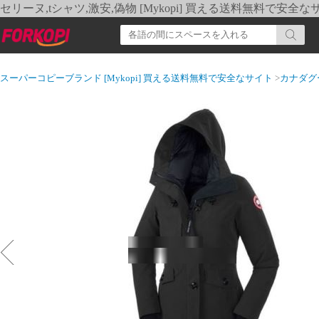
セリーヌ,tシャツ,激安,偽物 [Mykopi] 買える送料無料で安全な
スーパーコピーブランド [Mykopi] 買える送料無料で安全なサイト
>
カナダグ