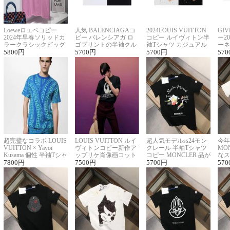
Loeweロエベコピー
人気 BALENCIAGAコ
2024LOUIS VUITTON
GI
2024年早春ソリッドカ
ピー バレンシアガ ロ
コピー ルイヴィトン半
ー2
ラークラシックビッグ
ゴプリントの半袖クル
袖Tシャツ カジュアル
ーネ
ロゴ刺繍Tシャツ
5800
円
ーネックTシャツ
5700
円
に馴染む 2色展開
5700
円
ー 
570
超完璧なコラボ LOUIS
LOUIS VUITTON ルイ
超人気モデルss24モン
今年
VUITTON × Yayoi
ヴィトンコピー新作ア
クレール 半袖Tシャツ
MO
Kusama 個性 半袖Tシャ
ップリケ肖像画コット
コピー MONCLER 品が
なス
ツコピー男女兼用
7800
円
ンニット半袖Tシャツ
7500
円
良く見た目
5700
円
ルコ
570