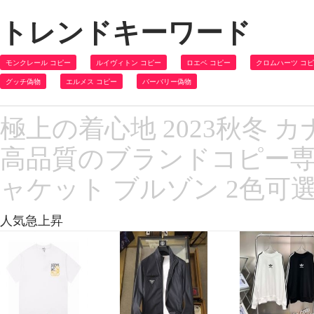
トレンドキーワード
モンクレール コピー
ルイヴィトン コピー
ロエベ コピー
クロムハーツ コ
グッチ偽物
エルメス コピー
バーバリー偽物
極上の着心地 2023秋冬 カナ
高品質のブランドコピー専
ャケット ブルゾン 2色可
人気急上昇