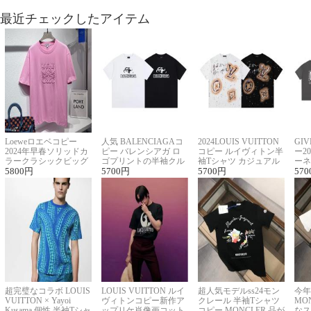
最近チェックしたアイテム
Loeweロエベコピー
人気 BALENCIAGAコ
2024LOUIS VUITTON
GI
2024年早春ソリッドカ
ピー バレンシアガ ロ
コピー ルイヴィトン半
ー2
ラークラシックビッグ
ゴプリントの半袖クル
袖Tシャツ カジュアル
ーネ
ロゴ刺繍Tシャツ
5800
円
ーネックTシャツ
5700
円
に馴染む 2色展開
5700
円
ー 
570
超完璧なコラボ LOUIS
LOUIS VUITTON ルイ
超人気モデルss24モン
今年
VUITTON × Yayoi
ヴィトンコピー新作ア
クレール 半袖Tシャツ
MO
Kusama 個性 半袖Tシャ
ップリケ肖像画コット
コピー MONCLER 品が
なス