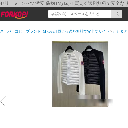
セリーヌ,tシャツ,激安,偽物 [Mykopi] 買える送料無料で安全な
スーパーコピーブランド [Mykopi] 買える送料無料で安全なサイト
>
カナダグ