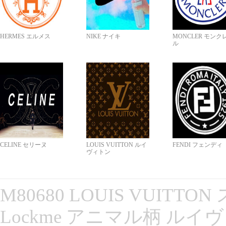
HERMES エルメス
NIKE ナイキ
MONCLER モンク
ル
CELINE セリーヌ
LOUIS VUITTON ルイ
FENDI フェンディ
ヴィトン
M80680 LOUIS VUITT
Lockme アニマル柄 ルイ