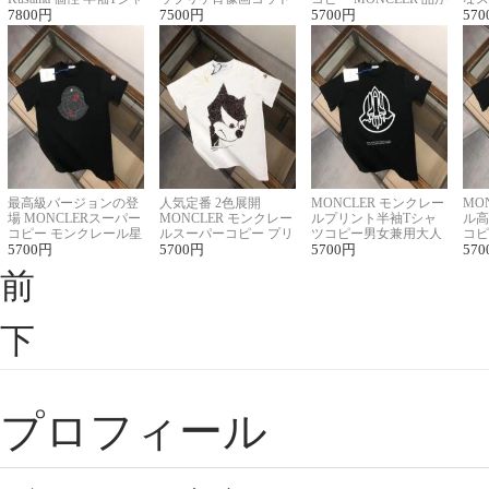
ツコピー男女兼用
7800
円
ンニット半袖Tシャツ
7500
円
良く見た目
5700
円
ルコ
570
最高級バージョンの登
人気定番 2色展開
MONCLER モンクレー
MO
場 MONCLERスーパー
MONCLER モンクレー
ルプリント半袖Tシャ
ル高
コピー モンクレール星
ルスーパーコピー プリ
ツコピー男女兼用大人
コピ
座半袖Tシャツ
5700
円
ント半袖Tシャツ
5700
円
可愛い春夏コーデ
5700
円
ィブ
570
前
下
プロフィール