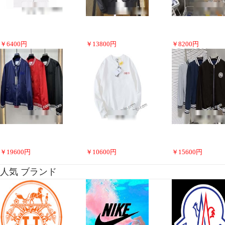
￥
6400
円
￥
13800
円
￥
8200
円
￥
19600
円
￥
10600
円
￥
15600
円
人気 ブランド