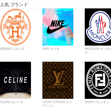
人気 ブランド
HERMES エルメス
NIKE ナイキ
MONCLER モンク
ル
CELINE セリーヌ
LOUIS VUITTON ルイ
FENDI フェンディ
ヴィトン