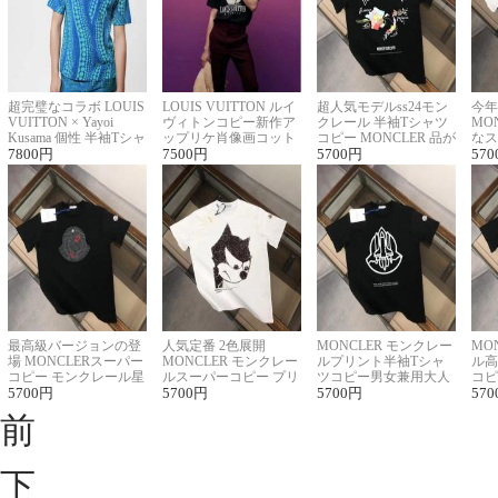
超完璧なコラボ LOUIS
LOUIS VUITTON ルイ
超人気モデルss24モン
今年
VUITTON × Yayoi
ヴィトンコピー新作ア
クレール 半袖Tシャツ
MO
Kusama 個性 半袖Tシャ
ップリケ肖像画コット
コピー MONCLER 品が
なス
ツコピー男女兼用
7800
円
ンニット半袖Tシャツ
7500
円
良く見た目
5700
円
ルコ
570
最高級バージョンの登
人気定番 2色展開
MONCLER モンクレー
MO
場 MONCLERスーパー
MONCLER モンクレー
ルプリント半袖Tシャ
ル高
コピー モンクレール星
ルスーパーコピー プリ
ツコピー男女兼用大人
コピ
座半袖Tシャツ
5700
円
ント半袖Tシャツ
5700
円
可愛い春夏コーデ
5700
円
ィブ
570
前
下