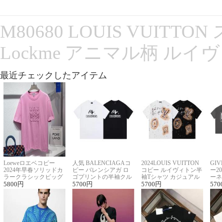
M80680 LOUIS VUITT
Lockme アニマル柄 ルイ
最近チェックしたアイテム
Loeweロエベコピー
人気 BALENCIAGAコ
2024LOUIS VUITTON
GI
2024年早春ソリッドカ
ピー バレンシアガ ロ
コピー ルイヴィトン半
ー2
ラークラシックビッグ
ゴプリントの半袖クル
袖Tシャツ カジュアル
ーネ
ロゴ刺繍Tシャツ
5800
円
ーネックTシャツ
5700
円
に馴染む 2色展開
5700
円
ー 
570