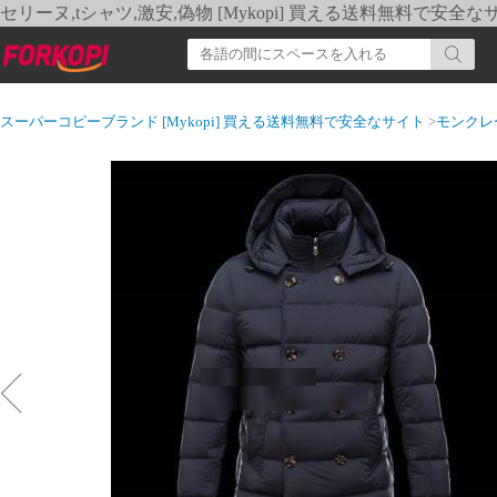
セリーヌ,tシャツ,激安,偽物 [Mykopi] 買える送料無料で安全な
スーパーコピーブランド [Mykopi] 買える送料無料で安全なサイト
>
モンクレ