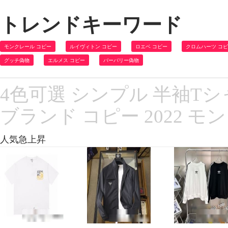
トレンドキーワード
モンクレール コピー
ルイヴィトン コピー
ロエベ コピー
クロムハーツ コ
グッチ偽物
エルメス コピー
バーバリー偽物
4色可選 シンプル 半袖T
ブランド コピー 2022 モ
人気急上昇