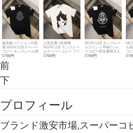
最高級バージョンの登
人気定番 2色展開
MONCLER モンクレー
MO
場 MONCLERスーパー
MONCLER モンクレー
ルプリント半袖Tシャ
ル高
コピー モンクレール星
ルスーパーコピー プリ
ツコピー男女兼用大人
コピ
座半袖Tシャツ
5700
円
ント半袖Tシャツ
5700
円
可愛い春夏コーデ
5700
円
ィブ
570
前
下
プロフィール
ブランド激安市場,スーパーコ