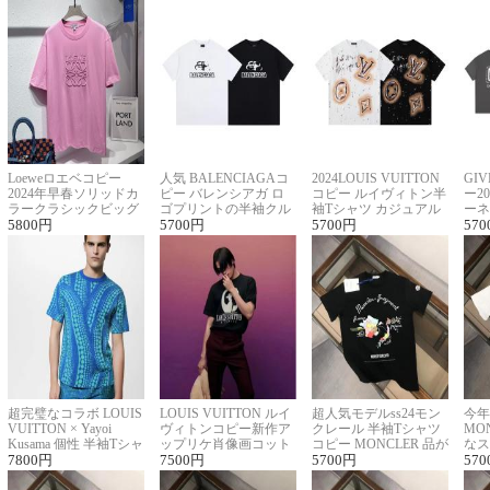
Loeweロエベコピー
人気 BALENCIAGAコ
2024LOUIS VUITTON
GI
2024年早春ソリッドカ
ピー バレンシアガ ロ
コピー ルイヴィトン半
ー2
ラークラシックビッグ
ゴプリントの半袖クル
袖Tシャツ カジュアル
ーネ
ロゴ刺繍Tシャツ
5800
円
ーネックTシャツ
5700
円
に馴染む 2色展開
5700
円
ー 
570
超完璧なコラボ LOUIS
LOUIS VUITTON ルイ
超人気モデルss24モン
今年
VUITTON × Yayoi
ヴィトンコピー新作ア
クレール 半袖Tシャツ
MO
Kusama 個性 半袖Tシャ
ップリケ肖像画コット
コピー MONCLER 品が
なス
ツコピー男女兼用
7800
円
ンニット半袖Tシャツ
7500
円
良く見た目
5700
円
ルコ
570