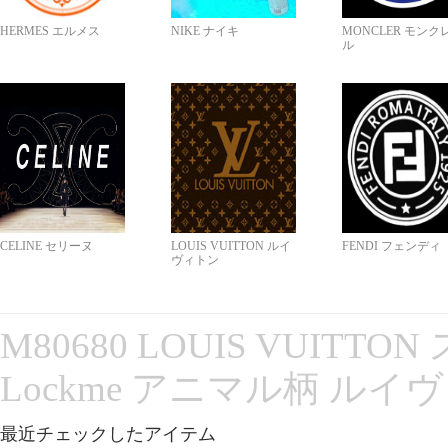
HERMES エルメス
NIKE ナイキ
MONCLER モンク
ル
CELINE セリーヌ
LOUIS VUITTON ルイ
FENDI フェンディ
ヴィトン
M80680 LOUIS VUITT
Lockme アニマル柄 ルイ
最近チェックしたアイテム