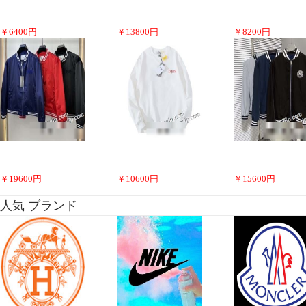
￥
6400
円
￥
13800
円
￥
8200
円
￥
19600
円
￥
10600
円
￥
15600
円
人気 ブランド