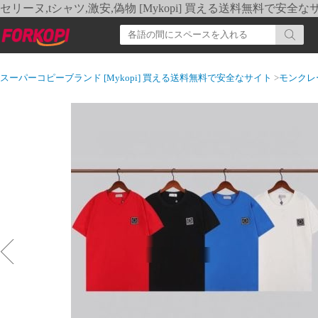
セリーヌ,tシャツ,激安,偽物 [Mykopi] 買える送料無料で安全な
スーパーコピーブランド [Mykopi] 買える送料無料で安全なサイト
>
モンクレ