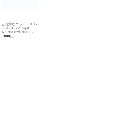
超完璧なコラボ LOUIS
VUITTON × Yayoi
Kusama 個性 半袖Tシャ
ツコピー男女兼用
7800
円