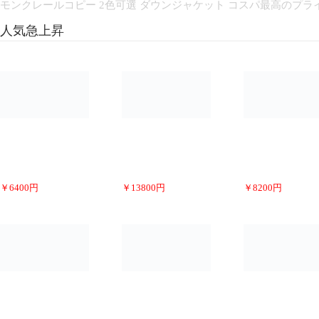
モンクレールコピー 2色可選 ダウンジャケット コスパ最高のプライス 
人気急上昇
￥
6400
円
￥
13800
円
￥
8200
円