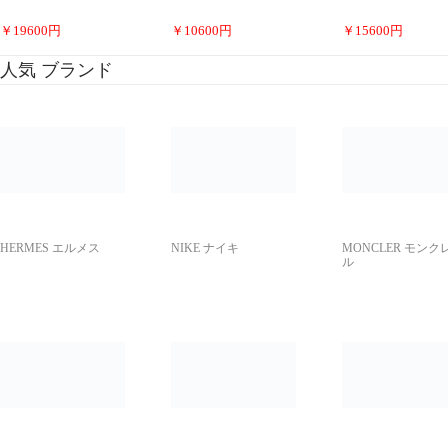
￥
19600
円
￥
10600
円
￥
15600
円
人気 ブランド
HERMES エルメス
NIKE ナイキ
MONCLER モンク
ル