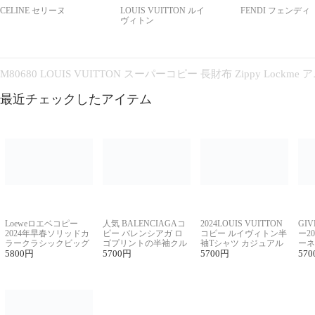
CELINE セリーヌ
LOUIS VUITTON ルイ
FENDI フェンディ
ヴィトン
M80680 LOUIS VUITTON スーパーコピー 長財布 Zippy Lock
最近チェックしたアイテム
Loeweロエベコピー
人気 BALENCIAGAコ
2024LOUIS VUITTON
GI
2024年早春ソリッドカ
ピー バレンシアガ ロ
コピー ルイヴィトン半
ー2
ラークラシックビッグ
ゴプリントの半袖クル
袖Tシャツ カジュアル
ーネ
ロゴ刺繍Tシャツ
5800
円
ーネックTシャツ
5700
円
に馴染む 2色展開
5700
円
ー 
570