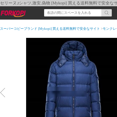
セリーヌ,tシャツ,激安,偽物 [Mykopi] 買える送料無料で安全な
スーパーコピーブランド [Mykopi] 買える送料無料で安全なサイト
>
モンクレ