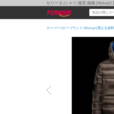
セリーヌ,tシャツ,激安,偽物 [Myko
スーパーコピーブランド [Mykopi] 買える