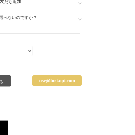
888)友だち追加
選べないのですか？
use@forkopi.com