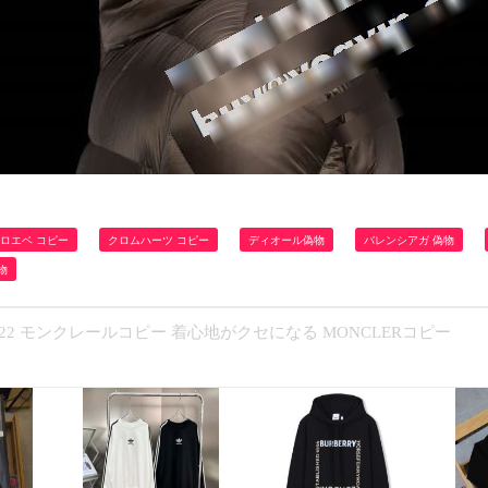
ロエベ コピー
クロムハーツ コピー
ディオール偽物
バレンシアガ 偽物
物
22 モンクレールコピー 着心地がクセになる MONCLERコピー