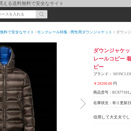
pi] 買える送料無料で安全なサイト
送料無料で安全なサイト
>
モンクレール特集
>
男性用ダウンジャケット
> ダウンジャケット 
ダウンジャケット
レールコピー 着
ピー
ブランド：
MONCL
￥29200.00
円
商品货号：ECS77101
在庫状況：有り
更新日期
信用して大丈夫でし