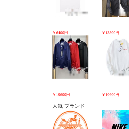
￥
6400
円
￥
13800
円
￥
19600
円
￥
10600
円
人気 ブランド