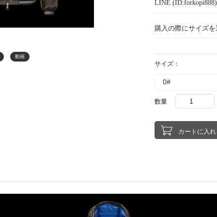
LINE (ID:forkopi
購入の際にサイズを
動画
サイズ：
数量