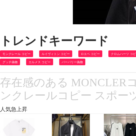
トレンドキーワード
モンクレール コピー
ルイヴィトン コピー
ロエベ コピー
クロムハーツ コ
グッチ偽物
エルメス コピー
バーバリー偽物
存在感のある MONCLERコ
ンクレールコピー スポーツ
人気急上昇