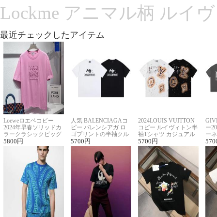
Lockme アニマル柄 ルイ
最近チェックしたアイテム
Loeweロエベコピー
人気 BALENCIAGAコ
2024LOUIS VUITTON
GI
2024年早春ソリッドカ
ピー バレンシアガ ロ
コピー ルイヴィトン半
ー2
ラークラシックビッグ
ゴプリントの半袖クル
袖Tシャツ カジュアル
ーネ
ロゴ刺繍Tシャツ
5800
円
ーネックTシャツ
5700
円
に馴染む 2色展開
5700
円
ー 
570