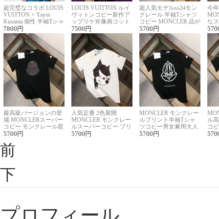
超完璧なコラボ LOUIS
LOUIS VUITTON ルイ
超人気モデルss24モン
今年
VUITTON × Yayoi
ヴィトンコピー新作ア
クレール 半袖Tシャツ
MO
Kusama 個性 半袖Tシャ
ップリケ肖像画コット
コピー MONCLER 品が
なス
ツコピー男女兼用
7800
円
ンニット半袖Tシャツ
7500
円
良く見た目
5700
円
ルコ
570
最高級バージョンの登
人気定番 2色展開
MONCLER モンクレー
MO
場 MONCLERスーパー
MONCLER モンクレー
ルプリント半袖Tシャ
ル高
コピー モンクレール星
ルスーパーコピー プリ
ツコピー男女兼用大人
コピ
座半袖Tシャツ
5700
円
ント半袖Tシャツ
5700
円
可愛い春夏コーデ
5700
円
ィブ
570
前
下
プロフィール