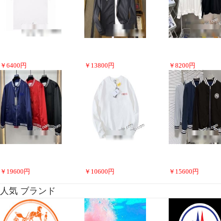
￥
6400
円
￥
13800
円
￥
8200
円
￥
19600
円
￥
10600
円
￥
15600
円
人気 ブランド