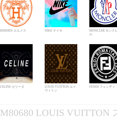
HERMES エルメス
NIKE ナイキ
MONCLER モンク
ル
CELINE セリーヌ
LOUIS VUITTON ルイ
FENDI フェンディ
ヴィトン
M80680 LOUIS VUITT