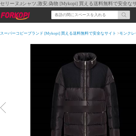
セリーヌ,tシャツ,激安,偽物 [Mykopi] 買える送料無料で安全な
スーパーコピーブランド [Mykopi] 買える送料無料で安全なサイト
>
モンクレ