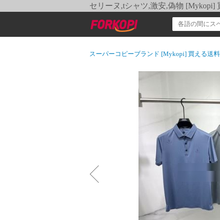
セリーヌ,tシャツ,激安,偽物 [Myko
スーパーコピーブランド [Mykopi] 買える