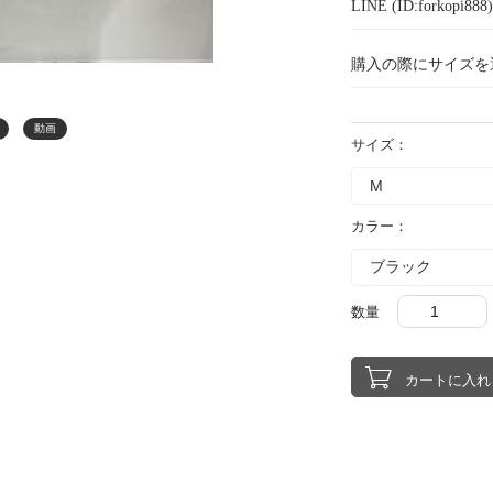
LINE (ID:forkopi
購入の際にサイズを
動画
サイズ：
カラー：
数量