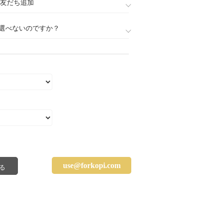
888)友だち追加
選べないのですか？
use@forkopi.com