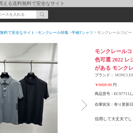
pi] 買える送料無料で安全なサイト
送料無料で安全なサイト
>
モンクレール特集
>
半袖Tシャツ
> モンクレールコピー ブランド 高級感漂わせる 
モンクレールコピ
色可選 2022
がある モンクレ
ブランド：
MONCL
￥6800.00
円
商品货号：ECS77112
在庫状況：有り
更新日期
信用して大丈夫でし