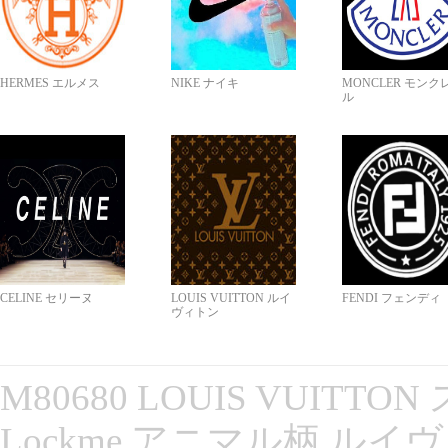
HERMES エルメス
NIKE ナイキ
MONCLER モンク
ル
CELINE セリーヌ
LOUIS VUITTON ルイ
FENDI フェンディ
ヴィトン
M80680 LOUIS VUITT
Lockme アニマル柄 ルイ