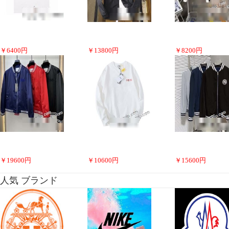
￥
6400
円
￥
13800
円
￥
8200
円
￥
19600
円
￥
10600
円
￥
15600
円
人気 ブランド