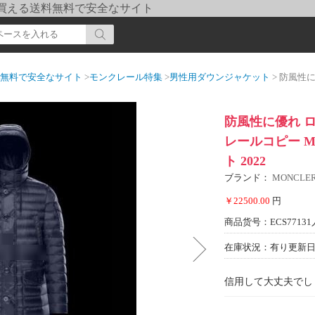
pi] 買える送料無料で安全なサイト
送料無料で安全なサイト
>
モンクレール特集
>
男性用ダウンジャケット
> 防風性に優れ ロン
防風性に優れ 
レールコピー M
ト 2022
ブランド：
MONCL
￥22500.00
円
商品货号：ECS77131
在庫状況：有り
更新日期
信用して大丈夫でし