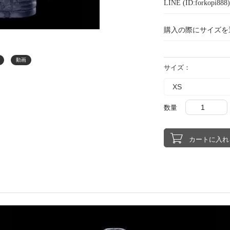
LINE (ID:forkopi
購入の際にサイズを
動画
サイズ：
数量