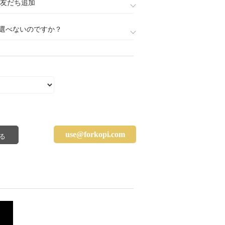
888)友だち追加
選べないのですか？
use@forkopi.com