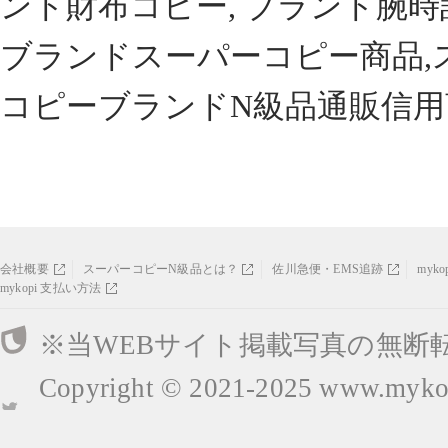
ンド財布コピー, ブランド腕時
ブランドスーパーコピー商品,
コピーブランドN級品通販信用
会社概要
スーパーコピーN級品とは？
佐川急便・EMS追跡
myk
mykopi 支払い方法
※当WEBサイト掲載写真の無断
Copyright © 2021-2025
www.mykop