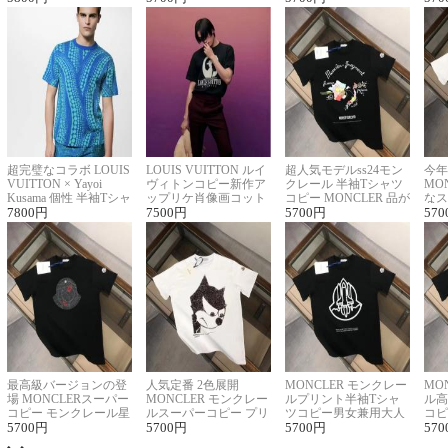
超完璧なコラボ LOUIS
LOUIS VUITTON ルイ
超人気モデルss24モン
今年
VUITTON × Yayoi
ヴィトンコピー新作ア
クレール 半袖Tシャツ
MO
Kusama 個性 半袖Tシャ
ップリケ肖像画コット
コピー MONCLER 品が
なス
ツコピー男女兼用
7800
円
ンニット半袖Tシャツ
7500
円
良く見た目
5700
円
ルコ
570
最高級バージョンの登
人気定番 2色展開
MONCLER モンクレー
MO
場 MONCLERスーパー
MONCLER モンクレー
ルプリント半袖Tシャ
ル高
コピー モンクレール星
ルスーパーコピー プリ
ツコピー男女兼用大人
コピ
座半袖Tシャツ
5700
円
ント半袖Tシャツ
5700
円
可愛い春夏コーデ
5700
円
ィブ
570