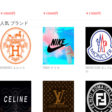
￥
19600
円
￥
10600
円
￥
15600
円
人気 ブランド
HERMES エルメス
NIKE ナイキ
MONCLER モンク
ル