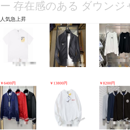
ー 存在感のある ダウンジ
人気急上昇
￥
6400
円
￥
13800
円
￥
8200
円