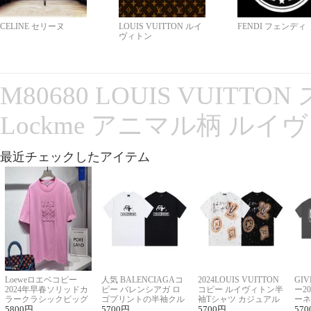
CELINE セリーヌ
LOUIS VUITTON ルイ
FENDI フェンディ
ヴィトン
M80680 LOUIS VUITT
Lockme アニマル柄 ルイ
最近チェックしたアイテム
Loeweロエベコピー
人気 BALENCIAGAコ
2024LOUIS VUITTON
GI
2024年早春ソリッドカ
ピー バレンシアガ ロ
コピー ルイヴィトン半
ー2
ラークラシックビッグ
ゴプリントの半袖クル
袖Tシャツ カジュアル
ーネ
ロゴ刺繍Tシャツ
5800
円
ーネックTシャツ
5700
円
に馴染む 2色展開
5700
円
ー 
570