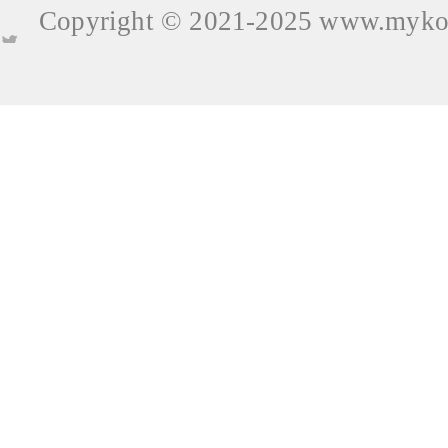
Copyright © 2021-2025
www.mykop