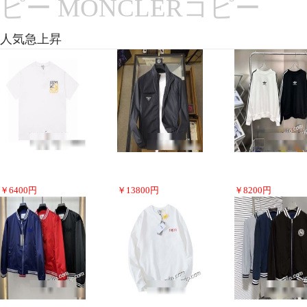
ピー MONCLERコピー
人気急上昇
￥
6400
円
￥
13800
円
￥
8200
円