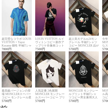
超完璧なコラボ LOUIS
LOUIS VUITTON ルイ
超人気モデルss24モン
今年
VUITTON × Yayoi
ヴィトンコピー新作ア
クレール 半袖Tシャツ
MO
Kusama 個性 半袖Tシャ
ップリケ肖像画コット
コピー MONCLER 品が
なス
ツコピー男女兼用
7800
円
ンニット半袖Tシャツ
7500
円
良く見た目
5700
円
ルコ
570
最高級バージョンの登
人気定番 2色展開
MONCLER モンクレー
MO
場 MONCLERスーパー
MONCLER モンクレー
ルプリント半袖Tシャ
ル高
コピー モンクレール星
ルスーパーコピー プリ
ツコピー男女兼用大人
コピ
座半袖Tシャツ
5700
円
ント半袖Tシャツ
5700
円
可愛い春夏コーデ
5700
円
ィブ
570