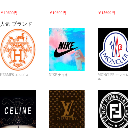
￥
19600
円
￥
10600
円
￥
15600
円
人気 ブランド
HERMES エルメス
NIKE ナイキ
MONCLER モンク
ル