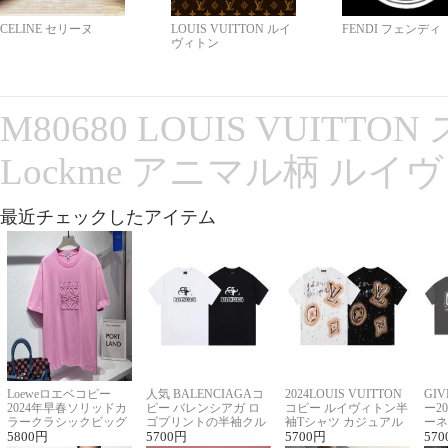
CELINE セリーヌ
LOUIS VUITTON ルイ
FENDI フェンディ
ヴィトン
M80680 LOUIS VUITT
Lockme アニマル柄 ルイ
最近チェックしたアイテム
Loeweロエベコピー
人気 BALENCIAGAコ
2024LOUIS VUITTON
GI
2024年早春ソリッドカ
ピー バレンシアガ ロ
コピー ルイヴィトン半
ー2
ラークラシックビッグ
ゴプリントの半袖クル
袖Tシャツ カジュアル
ーネ
ロゴ刺繍Tシャツ
5800
円
ーネックTシャツ
5700
円
に馴染む 2色展開
5700
円
ー 
570