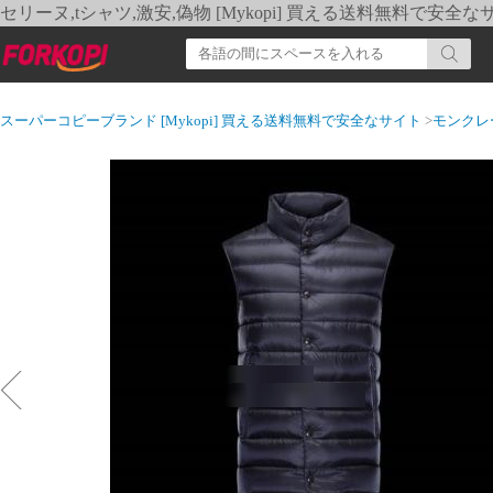
セリーヌ,tシャツ,激安,偽物 [Mykopi] 買える送料無料で安全な
スーパーコピーブランド [Mykopi] 買える送料無料で安全なサイト
>
モンクレ