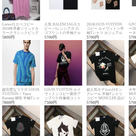
Loeweロエベコピー
人気 BALENCIAGAコ
2024LOUIS VUITTON
GI
2024年早春ソリッドカ
ピー バレンシアガ ロ
コピー ルイヴィトン半
ー2
ラークラシックビッグ
ゴプリントの半袖クル
袖Tシャツ カジュアル
ーネ
ロゴ刺繍Tシャツ
5800
円
ーネックTシャツ
5700
円
に馴染む 2色展開
5700
円
ー 
570
超完璧なコラボ LOUIS
LOUIS VUITTON ルイ
超人気モデルss24モン
今年
VUITTON × Yayoi
ヴィトンコピー新作ア
クレール 半袖Tシャツ
MO
Kusama 個性 半袖Tシャ
ップリケ肖像画コット
コピー MONCLER 品が
なス
ツコピー男女兼用
7800
円
ンニット半袖Tシャツ
7500
円
良く見た目
5700
円
ルコ
570