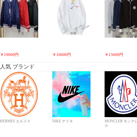
￥
19600
円
￥
10600
円
￥
15600
円
人気 ブランド
HERMES エルメス
NIKE ナイキ
MONCLER モンク
ル