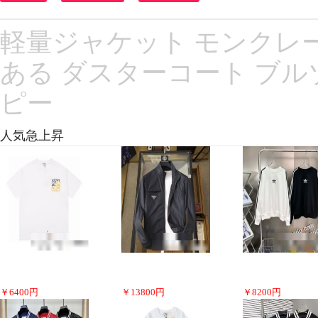
軽量ジャケット モンクレール 
ある ダスターコート ブル
ピー
人気急上昇
￥
6400
円
￥
13800
円
￥
8200
円