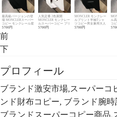
最高級バージョンの登
人気定番 2色展開
MONCLER モンクレー
MO
場 MONCLERスーパー
MONCLER モンクレー
ルプリント半袖Tシャ
ル高
コピー モンクレール星
ルスーパーコピー プリ
ツコピー男女兼用大人
コピ
座半袖Tシャツ
5700
円
ント半袖Tシャツ
5700
円
可愛い春夏コーデ
5700
円
ィブ
570
前
下
プロフィール
ブランド激安市場,スーパーコ
ンド財布コピー, ブランド腕時
ブランドスーパーコピー商品,