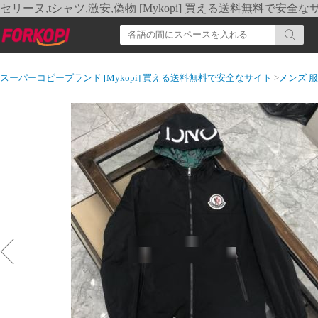
セリーヌ,tシャツ,激安,偽物 [Mykopi] 買える送料無料で安全な
スーパーコピーブランド [Mykopi] 買える送料無料で安全なサイト
>
メンズ 服