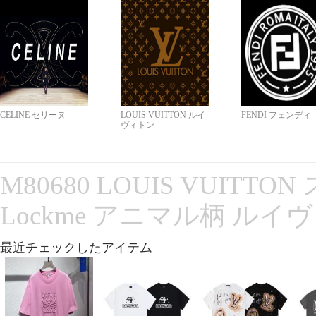
CELINE セリーヌ
LOUIS VUITTON ルイ
FENDI フェンディ
ヴィトン
M80680 LOUIS VUITT
Lockme アニマル柄 ルイ
最近チェックしたアイテム