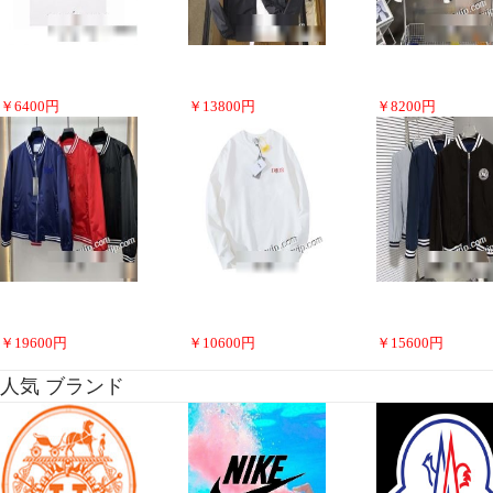
￥
6400
円
￥
13800
円
￥
8200
円
￥
19600
円
￥
10600
円
￥
15600
円
人気 ブランド