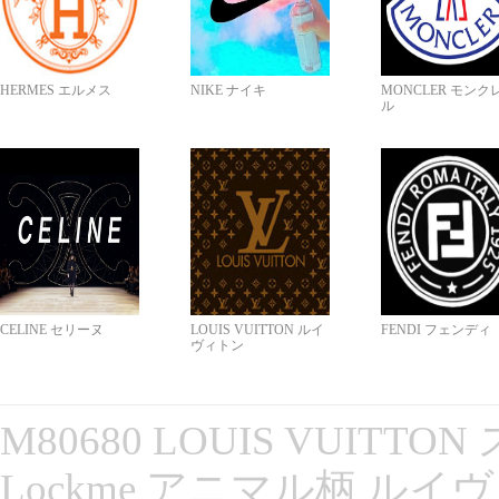
HERMES エルメス
NIKE ナイキ
MONCLER モンク
ル
CELINE セリーヌ
LOUIS VUITTON ルイ
FENDI フェンディ
ヴィトン
M80680 LOUIS VUITT
Lockme アニマル柄 ルイ