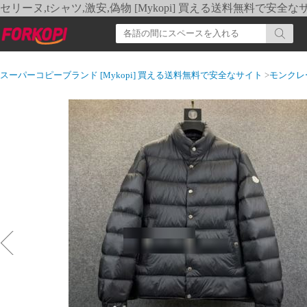
セリーヌ,tシャツ,激安,偽物 [Mykopi] 買える送料無料で安全な
スーパーコピーブランド [Mykopi] 買える送料無料で安全なサイト
>
モンクレ