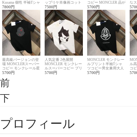
Kusama 個性 半袖Tシャ
ップリケ肖像画コット
コピー MONCLER 品が
なス
ツコピー男女兼用
7800
円
ンニット半袖Tシャツ
7500
円
良く見た目
5700
円
ルコ
570
最高級バージョンの登
人気定番 2色展開
MONCLER モンクレー
MO
場 MONCLERスーパー
MONCLER モンクレー
ルプリント半袖Tシャ
ル高
コピー モンクレール星
ルスーパーコピー プリ
ツコピー男女兼用大人
コピ
座半袖Tシャツ
5700
円
ント半袖Tシャツ
5700
円
可愛い春夏コーデ
5700
円
ィブ
570
前
下
プロフィール