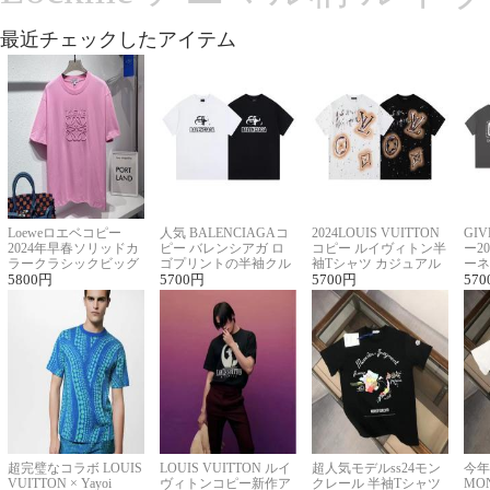
最近チェックしたアイテム
Loeweロエベコピー
人気 BALENCIAGAコ
2024LOUIS VUITTON
GI
2024年早春ソリッドカ
ピー バレンシアガ ロ
コピー ルイヴィトン半
ー2
ラークラシックビッグ
ゴプリントの半袖クル
袖Tシャツ カジュアル
ーネ
ロゴ刺繍Tシャツ
5800
円
ーネックTシャツ
5700
円
に馴染む 2色展開
5700
円
ー 
570
超完璧なコラボ LOUIS
LOUIS VUITTON ルイ
超人気モデルss24モン
今年
VUITTON × Yayoi
ヴィトンコピー新作ア
クレール 半袖Tシャツ
MO