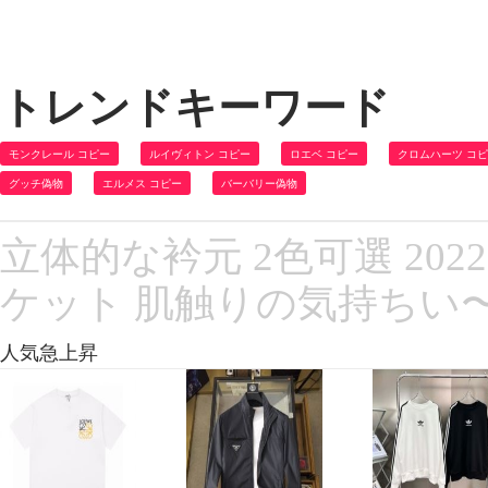
トレンドキーワード
モンクレール コピー
ルイヴィトン コピー
ロエベ コピー
クロムハーツ コ
グッチ偽物
エルメス コピー
バーバリー偽物
立体的な衿元 2色可選 202
ケット 肌触りの気持ちい
人気急上昇