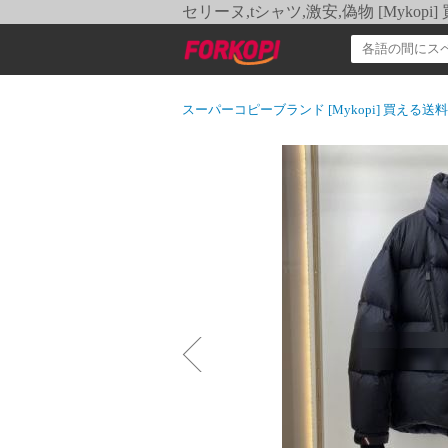
セリーヌ,tシャツ,激安,偽物 [Myko
スーパーコピーブランド [Mykopi] 買える