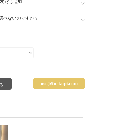
888)友だち追加
選べないのですか？
use@forkopi.com