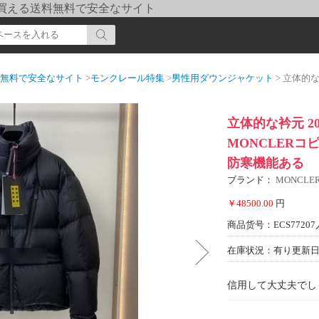
pi] 買える送料無料で安全なサイト
送料無料で安全なサイト
>
モンクレール特集
>
男性用ダウンジャケット
> 立体的な衿元 20
立体的な衿元 2
MONCLERコ
防寒機能ある
ブランド：
MONCL
￥48500.00
円
商品货号：ECS77207
在庫状況：有り
更新日期
信用して大丈夫でし