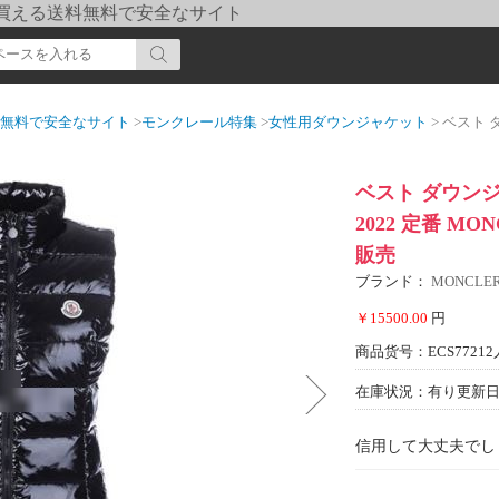
pi] 買える送料無料で安全なサイト
送料無料で安全なサイト
>
モンクレール特集
>
女性用ダウンジャケット
> ベスト ダウンジャ
ベスト ダウン
2022 定番 M
販売
ブランド：
MONCL
￥15500.00
円
商品货号：ECS77212
在庫状況：有り
更新日期
信用して大丈夫でし