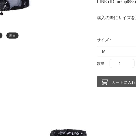
LINE (ID:forkopi
購入の際にサイズを
動画
サイズ：
数量