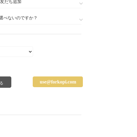
888)友だち追加
選べないのですか？
use@forkopi.com