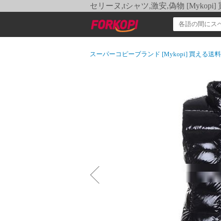
セリーヌ,tシャツ,激安,偽物 [Myko
スーパーコピーブランド [Mykopi] 買える