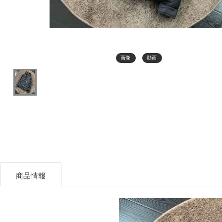
画像
動画
商品情報