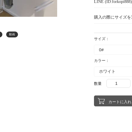
LINE (ID:forkopi
購入の際にサイズを
動画
サイズ：
カラー：
数量