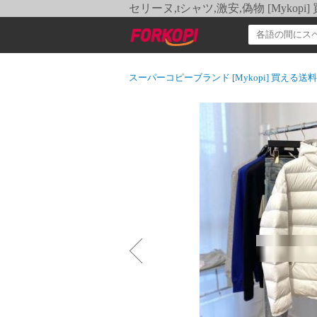
セリーヌ,tシャツ,激安,偽物 [Myko
スーパーコピーブランド [Mykopi] 買える