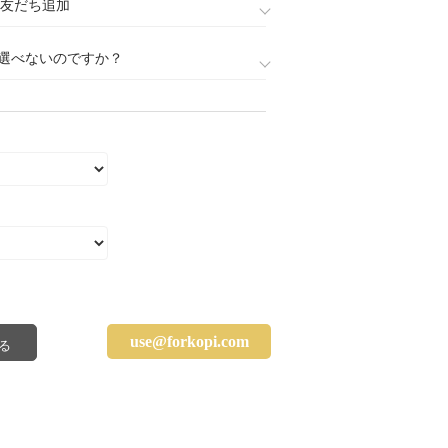
888)友だち追加
選べないのですか？
use@forkopi.com