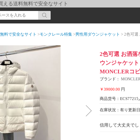
pi] 買える送料無料で安全なサイト
送料無料で安全なサイト
>
モンクレール特集
>
男性用ダウンジャケット
> 2色可選 お洒落な
2色可選 お洒落
ウンジャケット 
MONCLERコ
ブランド：
MONCL
￥39000.00
円
商品货号：ECS77215
在庫状況：有り
更新日期
信用して大丈夫でし