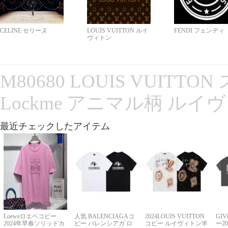
CELINE セリーヌ
LOUIS VUITTON ルイ
FENDI フェンディ
ヴィトン
M80680 LOUIS VUITT
Lockme アニマル柄 ルイ
最近チェックしたアイテム
Loeweロエベコピー
人気 BALENCIAGAコ
2024LOUIS VUITTON
GI
2024年早春ソリッドカ
ピー バレンシアガ ロ
コピー ルイヴィトン半
ー2