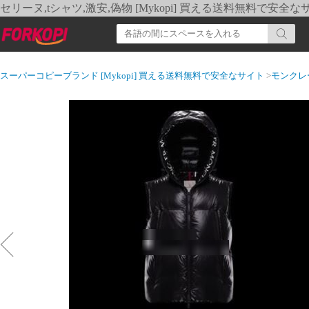
セリーヌ,tシャツ,激安,偽物 [Mykopi] 買える送料無料で安全な
スーパーコピーブランド [Mykopi] 買える送料無料で安全なサイト
>
モンクレ