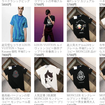
ラークラシックビッグ
ゴプリントの半袖クル
袖Tシャツ カジュアル
ーネ
ロゴ刺繍Tシャツ
5800
円
ーネックTシャツ
5700
円
に馴染む 2色展開
5700
円
ー 
570
超完璧なコラボ LOUIS
LOUIS VUITTON ルイ
超人気モデルss24モン
今年
VUITTON × Yayoi
ヴィトンコピー新作ア
クレール 半袖Tシャツ
MO
Kusama 個性 半袖Tシャ
ップリケ肖像画コット
コピー MONCLER 品が
なス
ツコピー男女兼用
7800
円
ンニット半袖Tシャツ
7500
円
良く見た目
5700
円
ルコ
570
最高級バージョンの登
人気定番 2色展開
MONCLER モンクレー
MO
場 MONCLERスーパー
MONCLER モンクレー
ルプリント半袖Tシャ
ル高
コピー モンクレール星
ルスーパーコピー プリ
ツコピー男女兼用大人
コピ