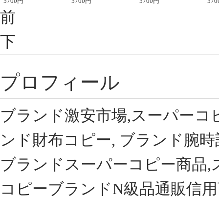
座半袖Tシャツ
5700
円
ント半袖Tシャツ
5700
円
可愛い春夏コーデ
5700
円
ィブ
570
前
下
プロフィール
ブランド激安市場,スーパーコ
ンド財布コピー, ブランド腕時
ブランドスーパーコピー商品,
コピーブランドN級品通販信用