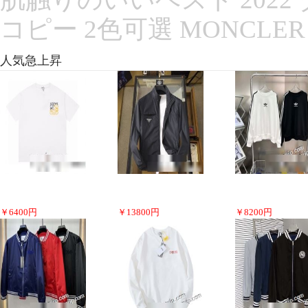
コピー 2色可選 MONCLE
人気急上昇
￥
6400
円
￥
13800
円
￥
8200
円