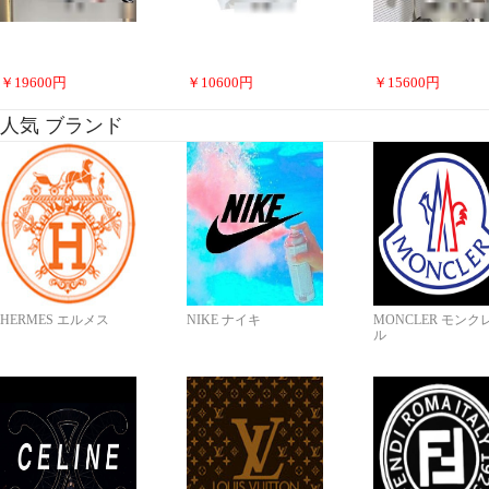
￥
19600
円
￥
10600
円
￥
15600
円
人気 ブランド
HERMES エルメス
NIKE ナイキ
MONCLER モンク
ル