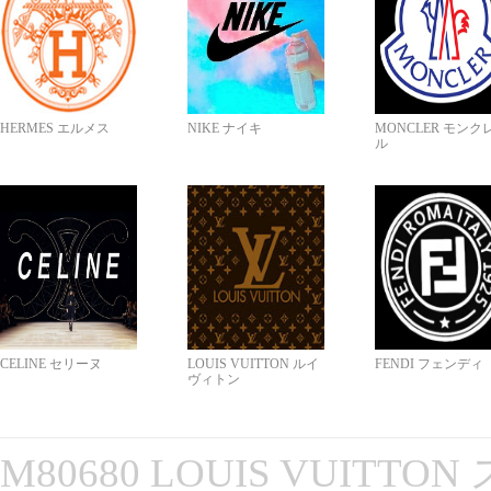
HERMES エルメス
NIKE ナイキ
MONCLER モンク
ル
CELINE セリーヌ
LOUIS VUITTON ルイ
FENDI フェンディ
ヴィトン
M80680 LOUIS VUITT