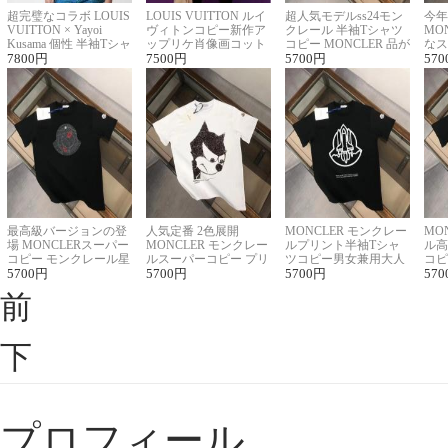
超完璧なコラボ LOUIS
LOUIS VUITTON ルイ
超人気モデルss24モン
今年
VUITTON × Yayoi
ヴィトンコピー新作ア
クレール 半袖Tシャツ
MO
Kusama 個性 半袖Tシャ
ップリケ肖像画コット
コピー MONCLER 品が
なス
ツコピー男女兼用
7800
円
ンニット半袖Tシャツ
7500
円
良く見た目
5700
円
ルコ
570
最高級バージョンの登
人気定番 2色展開
MONCLER モンクレー
MO
場 MONCLERスーパー
MONCLER モンクレー
ルプリント半袖Tシャ
ル高
コピー モンクレール星
ルスーパーコピー プリ
ツコピー男女兼用大人
コピ
座半袖Tシャツ
5700
円
ント半袖Tシャツ
5700
円
可愛い春夏コーデ
5700
円
ィブ
570
前
下
プロフィール