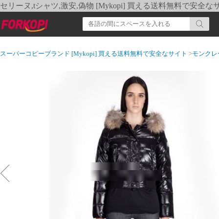
セリーヌ,tシャツ,激安,偽物 [Mykopi] 買える送料無料で安全な
スーパーコピーブランド [Mykopi] 買える送料無料で安全なサイト
>
モンクレ