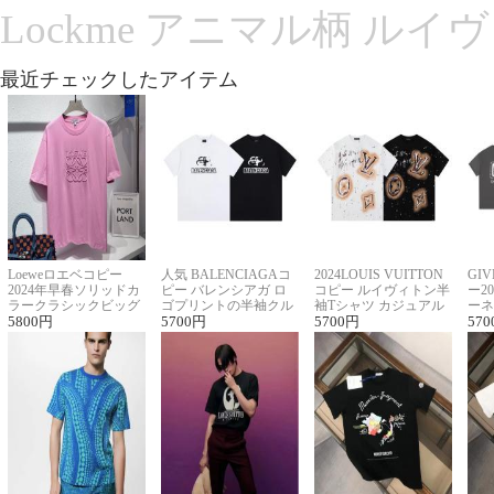
Lockme アニマル柄 ルイ
最近チェックしたアイテム
Loeweロエベコピー
人気 BALENCIAGAコ
2024LOUIS VUITTON
GI
2024年早春ソリッドカ
ピー バレンシアガ ロ
コピー ルイヴィトン半
ー2
ラークラシックビッグ
ゴプリントの半袖クル
袖Tシャツ カジュアル
ーネ
ロゴ刺繍Tシャツ
5800
円
ーネックTシャツ
5700
円
に馴染む 2色展開
5700
円
ー 
570