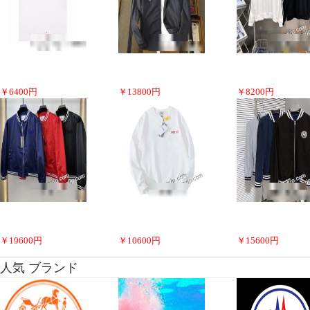
￥
6400
円
￥
13800
円
￥
8200
円
￥
19600
円
￥
10600
円
￥
15600
円
人気 ブランド