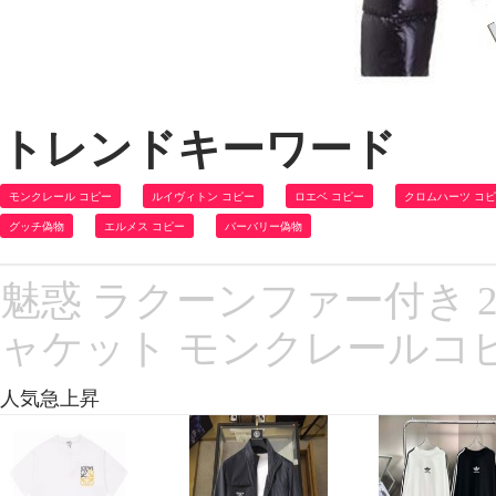
トレンドキーワード
モンクレール コピー
ルイヴィトン コピー
ロエベ コピー
クロムハーツ コ
グッチ偽物
エルメス コピー
バーバリー偽物
魅惑 ラクーンファー付き 20
ャケット モンクレールコ
人気急上昇