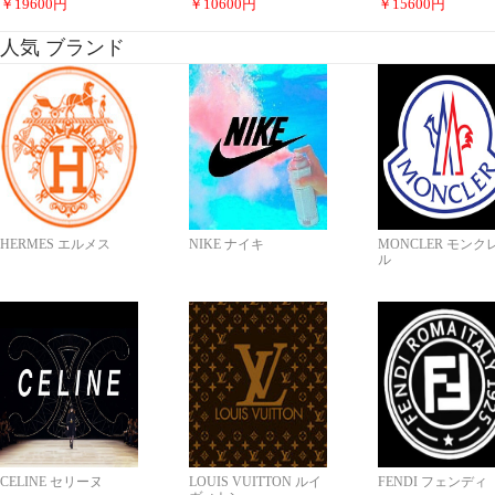
￥
19600
円
￥
10600
円
￥
15600
円
人気 ブランド
HERMES エルメス
NIKE ナイキ
MONCLER モンク
ル
CELINE セリーヌ
LOUIS VUITTON ルイ
FENDI フェンディ