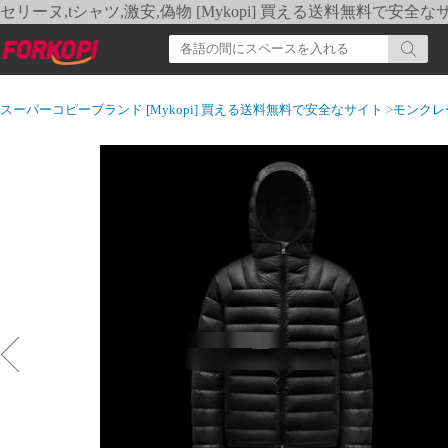
セリーヌ,tシャツ,激安,偽物 [Mykopi] 買える送料無料で安全な
スーパーコピーブランド [Mykopi] 買える送料無料で安全なサイト
>
モンクレ