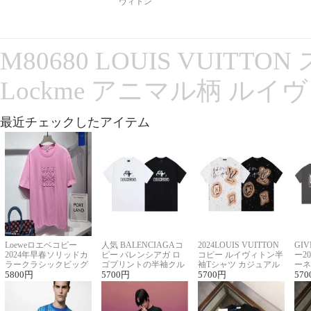
ヴィトン
M80680 LOUIS VUITT
Lockme アニマル柄 ルイ
最近チェックしたアイテム
Loeweロエベコピー
人気 BALENCIAGAコ
2024LOUIS VUITTON
GI
2024年早春ソリッドカ
ピー バレンシアガ ロ
コピー ルイヴィトン半
ー2
ラークラシックビッグ
ゴプリントの半袖クル
袖Tシャツ カジュアル
ーネ
ロゴ刺繍Tシャツ
5800
円
ーネックTシャツ
5700
円
に馴染む 2色展開
5700
円
ー 
570