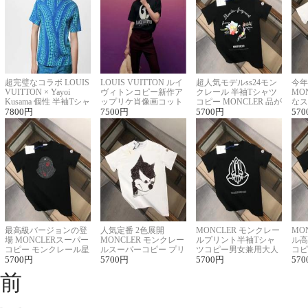
超完璧なコラボ LOUIS
LOUIS VUITTON ルイ
超人気モデルss24モン
今年
VUITTON × Yayoi
ヴィトンコピー新作ア
クレール 半袖Tシャツ
MO
Kusama 個性 半袖Tシャ
ップリケ肖像画コット
コピー MONCLER 品が
なス
ツコピー男女兼用
7800
円
ンニット半袖Tシャツ
7500
円
良く見た目
5700
円
ルコ
570
最高級バージョンの登
人気定番 2色展開
MONCLER モンクレー
MO
場 MONCLERスーパー
MONCLER モンクレー
ルプリント半袖Tシャ
ル高
コピー モンクレール星
ルスーパーコピー プリ
ツコピー男女兼用大人
コピ
座半袖Tシャツ
5700
円
ント半袖Tシャツ
5700
円
可愛い春夏コーデ
5700
円
ィブ
570
前