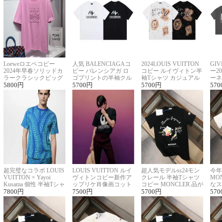
Loeweロエベコピー
人気 BALENCIAGAコ
2024LOUIS VUITTON
GI
2024年早春ソリッドカ
ピー バレンシアガ ロ
コピー ルイヴィトン半
ー2
ラークラシックビッグ
ゴプリントの半袖クル
袖Tシャツ カジュアル
ーネ
ロゴ刺繍Tシャツ
5800
円
ーネックTシャツ
5700
円
に馴染む 2色展開
5700
円
ー 
570
超完璧なコラボ LOUIS
LOUIS VUITTON ルイ
超人気モデルss24モン
今年
VUITTON × Yayoi
ヴィトンコピー新作ア
クレール 半袖Tシャツ
MO
Kusama 個性 半袖Tシャ
ップリケ肖像画コット
コピー MONCLER 品が
なス
ツコピー男女兼用
7800
円
ンニット半袖Tシャツ
7500
円
良く見た目
5700
円
ルコ
570