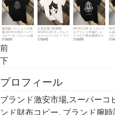
最高級バージョンの登
人気定番 2色展開
MONCLER モンクレー
MO
場 MONCLERスーパー
MONCLER モンクレー
ルプリント半袖Tシャ
ル高
コピー モンクレール星
ルスーパーコピー プリ
ツコピー男女兼用大人
コピ
座半袖Tシャツ
5700
円
ント半袖Tシャツ
5700
円
可愛い春夏コーデ
5700
円
ィブ
570
前
下
プロフィール
ブランド激安市場,スーパーコ
ンド財布コピー, ブランド腕時