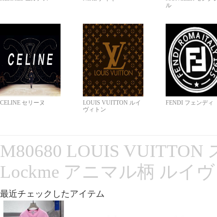
ル
CELINE セリーヌ
LOUIS VUITTON ルイ
FENDI フェンディ
ヴィトン
M80680 LOUIS VUITT
Lockme アニマル柄 ルイ
最近チェックしたアイテム