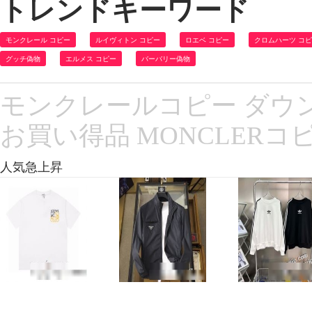
トレンドキーワード
モンクレール コピー
ルイヴィトン コピー
ロエベ コピー
クロムハーツ コ
グッチ偽物
エルメス コピー
バーバリー偽物
モンクレールコピー ダウン
お買い得品 MONCLERコ
人気急上昇