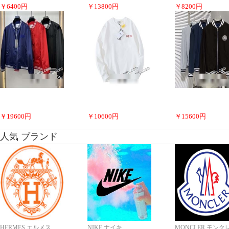
￥
6400
円
￥
13800
円
￥
8200
円
￥
19600
円
￥
10600
円
￥
15600
円
人気 ブランド
HERMES エルメス
NIKE ナイキ
MONCLER モンク