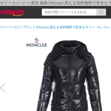
セリーヌ,tシャツ,激安,偽物 [Mykopi] 買える送料無料で安全な
スーパーコピーブランド [Mykopi] 買える送料無料で安全なサイト
>
モンクレ