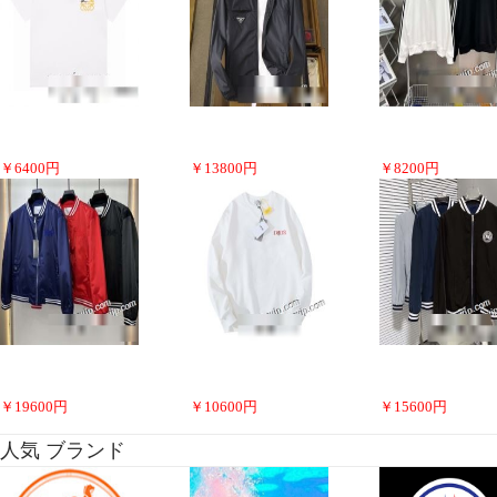
￥
6400
円
￥
13800
円
￥
8200
円
￥
19600
円
￥
10600
円
￥
15600
円
人気 ブランド