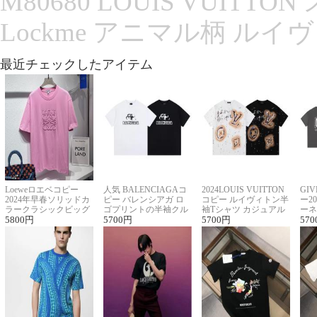
M80680 LOUIS VUITT
Lockme アニマル柄 ルイ
最近チェックしたアイテム
Loeweロエベコピー
人気 BALENCIAGAコ
2024LOUIS VUITTON
GI
2024年早春ソリッドカ
ピー バレンシアガ ロ
コピー ルイヴィトン半
ー2
ラークラシックビッグ
ゴプリントの半袖クル
袖Tシャツ カジュアル
ーネ
ロゴ刺繍Tシャツ
5800
円
ーネックTシャツ
5700
円
に馴染む 2色展開
5700
円
ー 
570