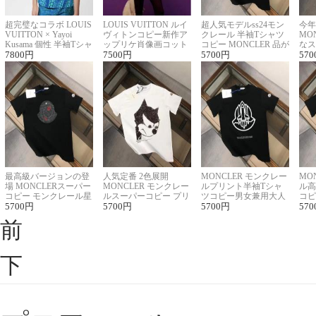
超完璧なコラボ LOUIS
LOUIS VUITTON ルイ
超人気モデルss24モン
今年
VUITTON × Yayoi
ヴィトンコピー新作ア
クレール 半袖Tシャツ
MO
Kusama 個性 半袖Tシャ
ップリケ肖像画コット
コピー MONCLER 品が
なス
ツコピー男女兼用
7800
円
ンニット半袖Tシャツ
7500
円
良く見た目
5700
円
ルコ
570
最高級バージョンの登
人気定番 2色展開
MONCLER モンクレー
MO
場 MONCLERスーパー
MONCLER モンクレー
ルプリント半袖Tシャ
ル高
コピー モンクレール星
ルスーパーコピー プリ
ツコピー男女兼用大人
コピ
座半袖Tシャツ
5700
円
ント半袖Tシャツ
5700
円
可愛い春夏コーデ
5700
円
ィブ
570
前
下