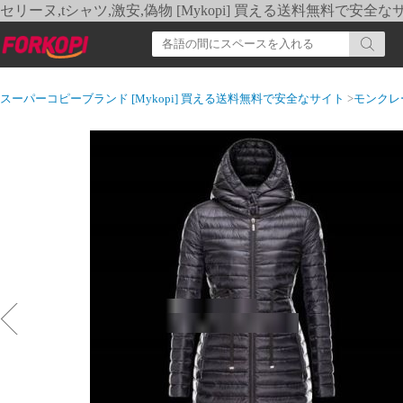
セリーヌ,tシャツ,激安,偽物 [Mykopi] 買える送料無料で安全な
スーパーコピーブランド [Mykopi] 買える送料無料で安全なサイト
>
モンクレ