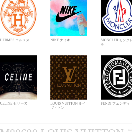
HERMES エルメス
NIKE ナイキ
MONCLER モンク
ル
CELINE セリーヌ
LOUIS VUITTON ルイ
FENDI フェンディ
ヴィトン