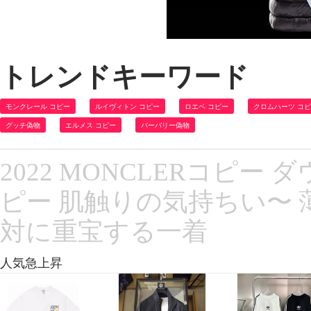
トレンドキーワード
モンクレール コピー
ルイヴィトン コピー
ロエベ コピー
クロムハーツ コ
グッチ偽物
エルメス コピー
バーバリー偽物
2022 MONCLERコピ
ピー 肌触りの気持ちい〜
対に重宝する一着
人気急上昇