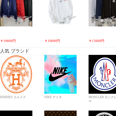
￥
19600
円
￥
10600
円
￥
15600
円
人気 ブランド
HERMES エルメス
NIKE ナイキ
MONCLER モンク
ル