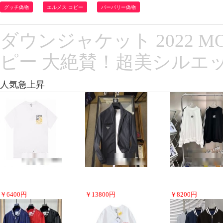
グッチ偽物
エルメス コピー
バーバリー偽物
ダウンジャケット 2022 
ピー 大絶賛！超美シルエッ
人気急上昇
￥
6400
円
￥
13800
円
￥
8200
円