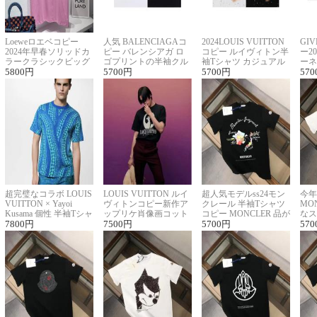
Loeweロエベコピー
人気 BALENCIAGAコ
2024LOUIS VUITTON
GI
2024年早春ソリッドカ
ピー バレンシアガ ロ
コピー ルイヴィトン半
ー2
ラークラシックビッグ
ゴプリントの半袖クル
袖Tシャツ カジュアル
ーネ
ロゴ刺繍Tシャツ
5800
円
ーネックTシャツ
5700
円
に馴染む 2色展開
5700
円
ー 
570
超完璧なコラボ LOUIS
LOUIS VUITTON ルイ
超人気モデルss24モン
今年
VUITTON × Yayoi
ヴィトンコピー新作ア
クレール 半袖Tシャツ
MO
Kusama 個性 半袖Tシャ
ップリケ肖像画コット
コピー MONCLER 品が
なス
ツコピー男女兼用
7800
円
ンニット半袖Tシャツ
7500
円
良く見た目
5700
円
ルコ
570