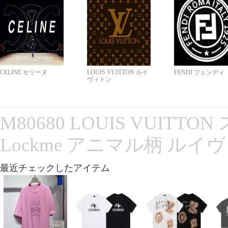
CELINE セリーヌ
LOUIS VUITTON ルイ
FENDI フェンディ
ヴィトン
M80680 LOUIS VUITT
Lockme アニマル柄 ルイ
最近チェックしたアイテム