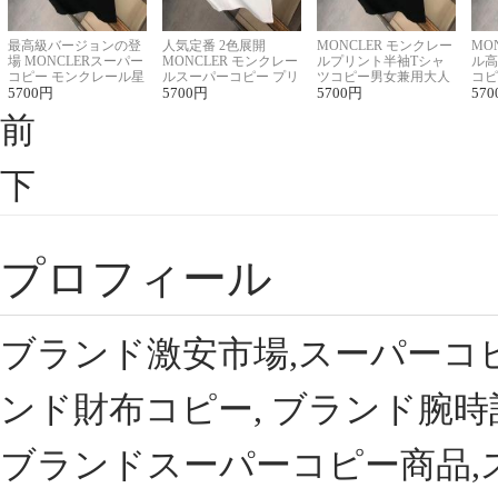
最高級バージョンの登
人気定番 2色展開
MONCLER モンクレー
MO
場 MONCLERスーパー
MONCLER モンクレー
ルプリント半袖Tシャ
ル高
コピー モンクレール星
ルスーパーコピー プリ
ツコピー男女兼用大人
コピ
座半袖Tシャツ
5700
円
ント半袖Tシャツ
5700
円
可愛い春夏コーデ
5700
円
ィブ
570
前
下
プロフィール
ブランド激安市場,スーパーコ
ンド財布コピー, ブランド腕時
ブランドスーパーコピー商品,