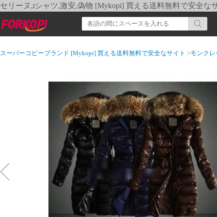
セリーヌ,tシャツ,激安,偽物 [Mykopi] 買える送料無料で安全な
スーパーコピーブランド [Mykopi] 買える送料無料で安全なサイト
>
モンクレ