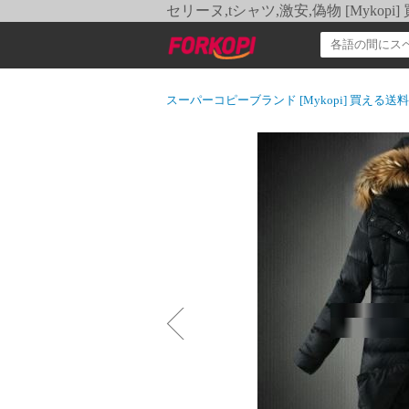
セリーヌ,tシャツ,激安,偽物 [Myko
スーパーコピーブランド [Mykopi] 買える