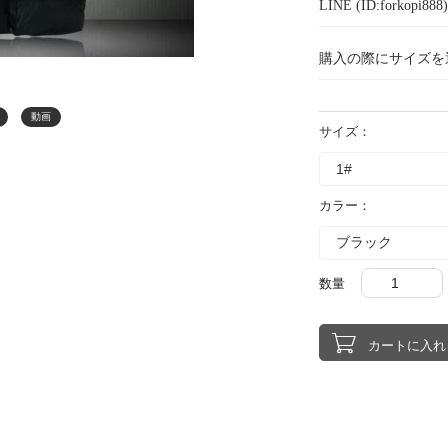
LINE (ID:forkopi
購入の際にサイズを
動画
サイズ：
カラー：
数量