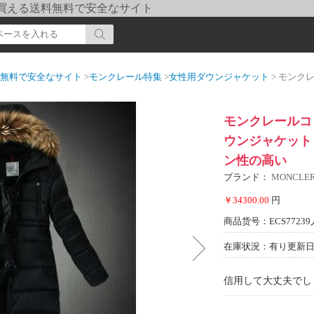
pi] 買える送料無料で安全なサイト
送料無料で安全なサイト
>
モンクレール特集
>
女性用ダウンジャケット
> モンクレールコピー 
モンクレールコピー
ウンジャケット 
ン性の高い
ブランド：
MONCL
￥34300.00
円
商品货号：ECS77239
在庫状況：有り
更新日期
信用して大丈夫でし