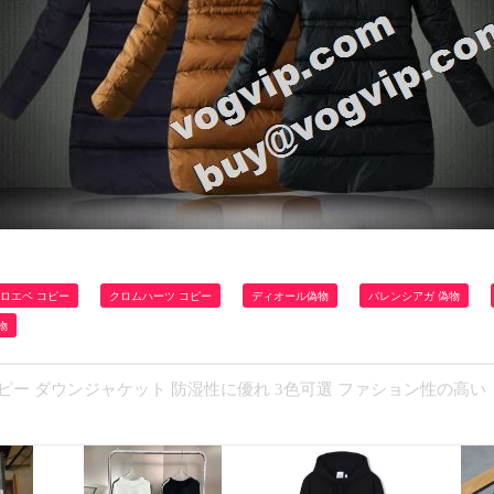
ロエベ コピー
クロムハーツ コピー
ディオール偽物
バレンシアガ 偽物
物
Rコピー ダウンジャケット 防湿性に優れ 3色可選 ファション性の高い