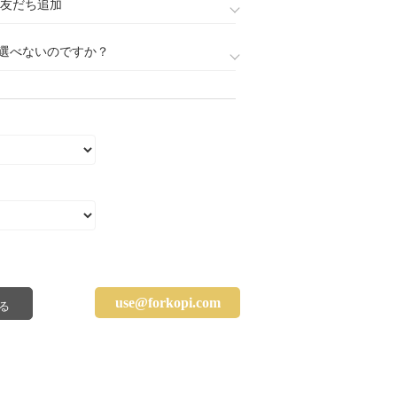
888)友だち追加
選べないのですか？
use@forkopi.com