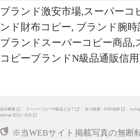
ブランド激安市場,スーパーコ
ンド財布コピー, ブランド腕時
ブランドスーパーコピー商品,
コピーブランドN級品通販信用
会社概要
スーパーコピーN級品とは？
佐川急便・EMS追跡
myk
mykopi 支払い方法
※当WEBサイト掲載写真の無断