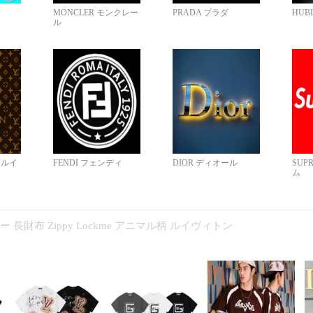
MONCLER モンクレー
PRADA プラダ
HUB
ル
N ルイ
FENDI フェンディ
DIOR ディオール
SUP
ム
コピー 長財布 Zippy Lockme アニマル柄 ルイヴィトン