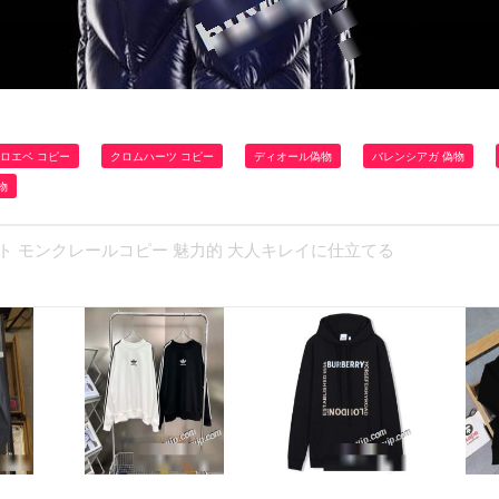
ロエベ コピー
クロムハーツ コピー
ディオール偽物
バレンシアガ 偽物
物
ケット モンクレールコピー 魅力的 大人キレイに仕立てる