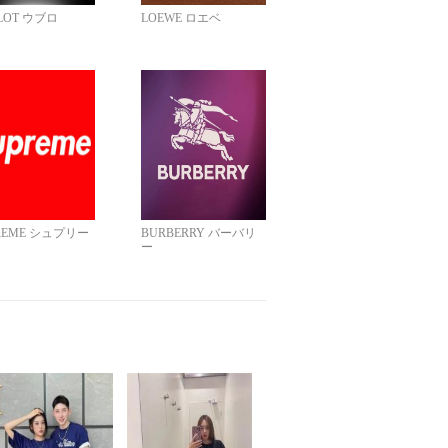
LOT ウブロ
LOEWE ロエベ
REME シュプリー
BURBERRY バーバリ
ー