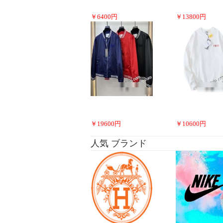
￥
6400
円
￥
13800
円
￥
19600
円
￥
10600
円
人気 ブランド