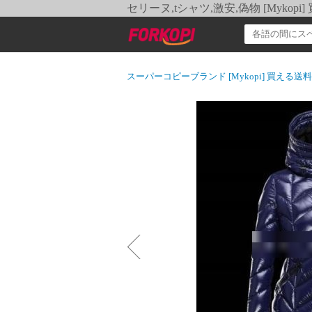
セリーヌ,tシャツ,激安,偽物 [Myko
スーパーコピーブランド [Mykopi] 買える