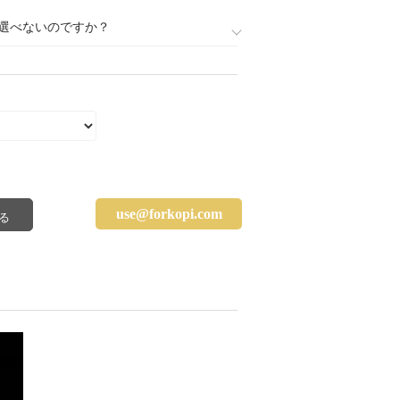
選べないのですか？
use@forkopi.com