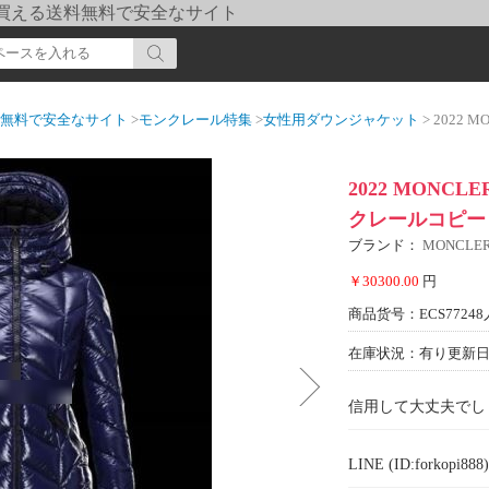
pi] 買える送料無料で安全なサイト
送料無料で安全なサイト
>
モンクレール特集
>
女性用ダウンジャケット
> 2022 MON
2022 MONC
クレールコピー
ブランド：
MONCL
￥30300.00
円
商品货号：ECS77248
在庫状況：有り
更新日期
信用して大丈夫でし
LINE (ID:forkopi