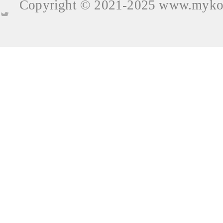
Copyright © 2021-2025
www.mykop