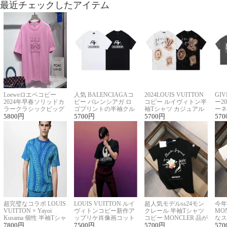
最近チェックしたアイテム
Loeweロエベコピー
人気 BALENCIAGAコ
2024LOUIS VUITTON
GI
2024年早春ソリッドカ
ピー バレンシアガ ロ
コピー ルイヴィトン半
ー2
ラークラシックビッグ
ゴプリントの半袖クル
袖Tシャツ カジュアル
ーネ
ロゴ刺繍Tシャツ
5800
円
ーネックTシャツ
5700
円
に馴染む 2色展開
5700
円
ー 
570
超完璧なコラボ LOUIS
LOUIS VUITTON ルイ
超人気モデルss24モン
今年
VUITTON × Yayoi
ヴィトンコピー新作ア
クレール 半袖Tシャツ
MO
Kusama 個性 半袖Tシャ
ップリケ肖像画コット
コピー MONCLER 品が
なス
ツコピー男女兼用
7800
円
ンニット半袖Tシャツ
7500
円
良く見た目
5700
円
ルコ
570