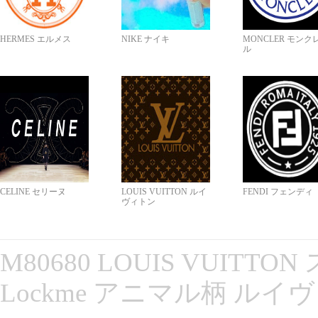
HERMES エルメス
NIKE ナイキ
MONCLER モンク
ル
CELINE セリーヌ
LOUIS VUITTON ルイ
FENDI フェンディ
ヴィトン
M80680 LOUIS VUITT
Lockme アニマル柄 ルイ