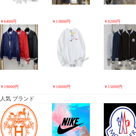
￥
6400
円
￥
13800
円
￥
8200
円
￥
19600
円
￥
10600
円
￥
15600
円
人気 ブランド