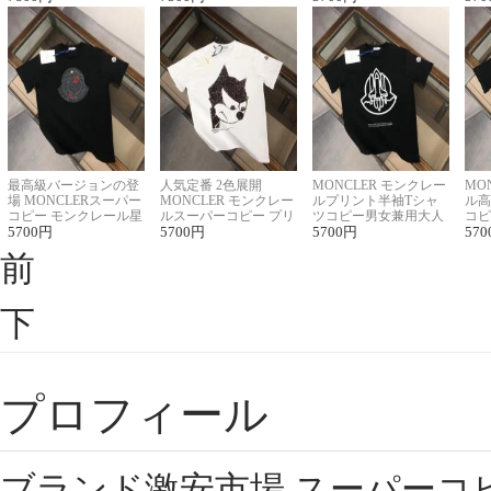
最高級バージョンの登
人気定番 2色展開
MONCLER モンクレー
MO
場 MONCLERスーパー
MONCLER モンクレー
ルプリント半袖Tシャ
ル高
コピー モンクレール星
ルスーパーコピー プリ
ツコピー男女兼用大人
コピ
座半袖Tシャツ
5700
円
ント半袖Tシャツ
5700
円
可愛い春夏コーデ
5700
円
ィブ
570
前
下
プロフィール
ブランド激安市場,スーパーコ