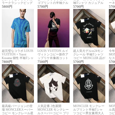
ラークラシックビッグ
ゴプリントの半袖クル
袖Tシャツ カジュアル
ーネ
ロゴ刺繍Tシャツ
5800
円
ーネックTシャツ
5700
円
に馴染む 2色展開
5700
円
ー 
570
超完璧なコラボ LOUIS
LOUIS VUITTON ルイ
超人気モデルss24モン
今年
VUITTON × Yayoi
ヴィトンコピー新作ア
クレール 半袖Tシャツ
MO
Kusama 個性 半袖Tシャ
ップリケ肖像画コット
コピー MONCLER 品が
なス
ツコピー男女兼用
7800
円
ンニット半袖Tシャツ
7500
円
良く見た目
5700
円
ルコ
570
最高級バージョンの登
人気定番 2色展開
MONCLER モンクレー
MO
場 MONCLERスーパー
MONCLER モンクレー
ルプリント半袖Tシャ
ル高
コピー モンクレール星
ルスーパーコピー プリ
ツコピー男女兼用大人
コピ