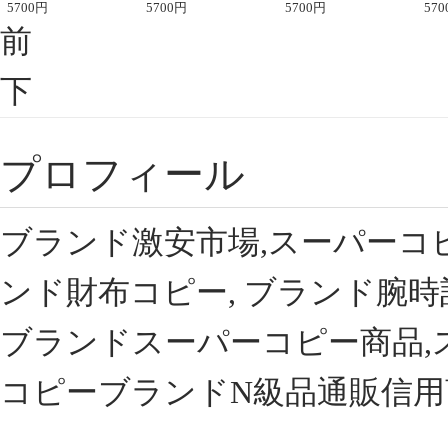
座半袖Tシャツ
5700
円
ント半袖Tシャツ
5700
円
可愛い春夏コーデ
5700
円
ィブ
570
前
下
プロフィール
ブランド激安市場,スーパーコ
ンド財布コピー, ブランド腕時
ブランドスーパーコピー商品,
コピーブランドN級品通販信用