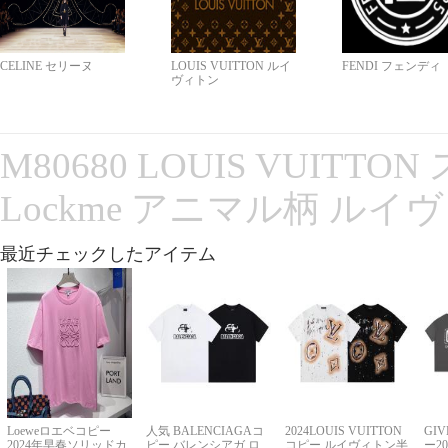
CELINE セリーヌ
LOUIS VUITTON ルイ
FENDI フェンディ
ヴィトン
M80680 LOUIS VUITT
Lockme アニマル柄 ルイ
最近チェックしたアイテム
Loeweロエベコピー
人気 BALENCIAGAコ
2024LOUIS VUITTON
GI
2024年早春ソリッドカ
ピー バレンシアガ ロ
コピー ルイヴィトン半
ー2