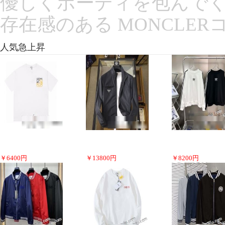
優しくボーディを包んでくれ
存在感のある MONCLE
人気急上昇
￥
6400
円
￥
13800
円
￥
8200
円