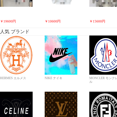
￥
19600
円
￥
10600
円
￥
15600
円
人気 ブランド
HERMES エルメス
NIKE ナイキ
MONCLER モンク
ル