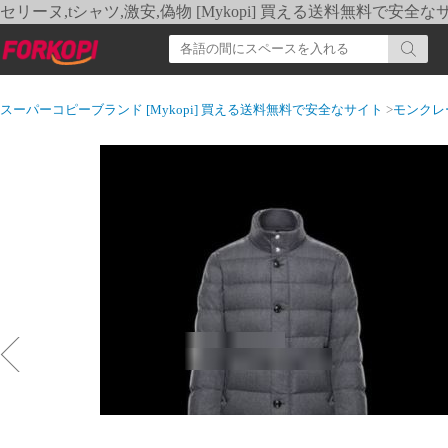
セリーヌ,tシャツ,激安,偽物 [Mykopi] 買える送料無料で安全な
スーパーコピーブランド [Mykopi] 買える送料無料で安全なサイト
>
モンクレ