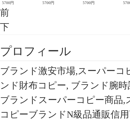
座半袖Tシャツ
5700
円
ント半袖Tシャツ
5700
円
可愛い春夏コーデ
5700
円
ィブ
570
前
下
プロフィール
ブランド激安市場,スーパーコ
ンド財布コピー, ブランド腕時
ブランドスーパーコピー商品,
コピーブランドN級品通販信用