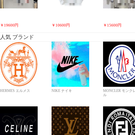
￥
19600
円
￥
10600
円
￥
15600
円
人気 ブランド
HERMES エルメス
NIKE ナイキ
MONCLER モンク
ル