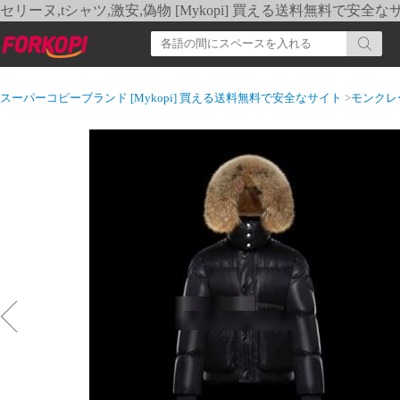
セリーヌ,tシャツ,激安,偽物 [Mykopi] 買える送料無料で安全な
スーパーコピーブランド [Mykopi] 買える送料無料で安全なサイト
>
モンクレ