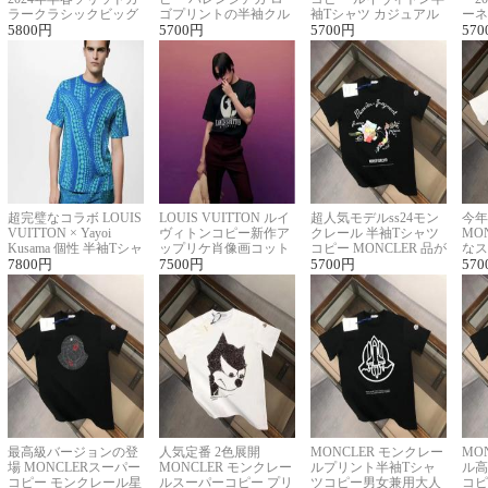
ラークラシックビッグ
ゴプリントの半袖クル
袖Tシャツ カジュアル
ーネ
ロゴ刺繍Tシャツ
5800
円
ーネックTシャツ
5700
円
に馴染む 2色展開
5700
円
ー 
570
超完璧なコラボ LOUIS
LOUIS VUITTON ルイ
超人気モデルss24モン
今年
VUITTON × Yayoi
ヴィトンコピー新作ア
クレール 半袖Tシャツ
MO
Kusama 個性 半袖Tシャ
ップリケ肖像画コット
コピー MONCLER 品が
なス
ツコピー男女兼用
7800
円
ンニット半袖Tシャツ
7500
円
良く見た目
5700
円
ルコ
570
最高級バージョンの登
人気定番 2色展開
MONCLER モンクレー
MO
場 MONCLERスーパー
MONCLER モンクレー
ルプリント半袖Tシャ
ル高
コピー モンクレール星
ルスーパーコピー プリ
ツコピー男女兼用大人
コピ