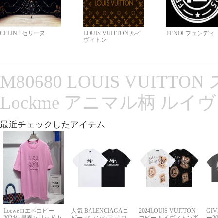
CELINE セリーヌ
LOUIS VUITTON ルイ
FENDI フェンディ
ヴィトン
M80680 LOUIS VUITT
Lockme アニマル柄 ルイ
最近チェックしたアイテム
Loeweロエベコピー
人気 BALENCIAGAコ
2024LOUIS VUITTON
GI
2024年早春ソリッドカ
ピー バレンシアガ ロ
コピー ルイヴィトン半
ー2