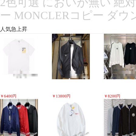
2色可選 においが無い 絶
ー MONCLERコピー ダウ
人気急上昇
￥
6400
円
￥
13800
円
￥
8200
円