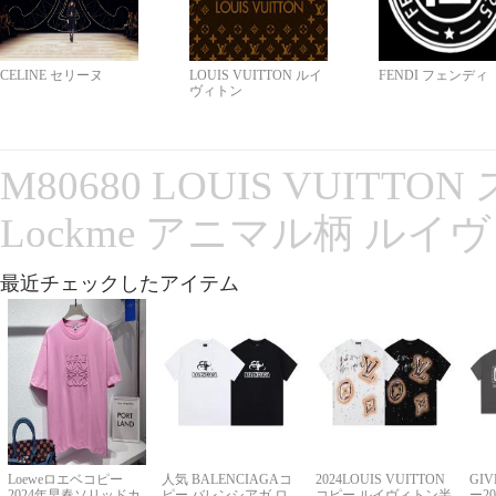
CELINE セリーヌ
LOUIS VUITTON ルイ
FENDI フェンディ
ヴィトン
M80680 LOUIS VUITT
Lockme アニマル柄 ルイ
最近チェックしたアイテム
Loeweロエベコピー
人気 BALENCIAGAコ
2024LOUIS VUITTON
GI
2024年早春ソリッドカ
ピー バレンシアガ ロ
コピー ルイヴィトン半
ー2