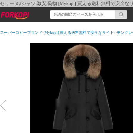
セリーヌ,tシャツ,激安,偽物 [Mykopi] 買える送料無料で安全な
スーパーコピーブランド [Mykopi] 買える送料無料で安全なサイト
>
モンクレ