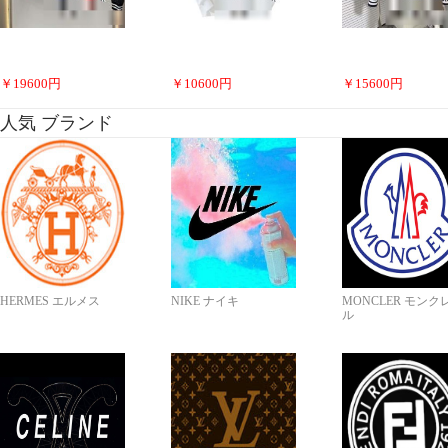
￥
19600
円
￥
10600
円
￥
15600
円
人気 ブランド
HERMES エルメス
NIKE ナイキ
MONCLER モンク
ル