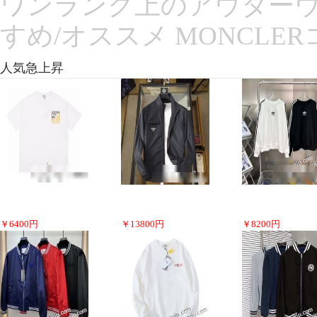
ワンランク上のアウターウ
すめ/オススメ MONCLER
人気急上昇
￥
6400
円
￥
13800
円
￥
8200
円