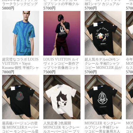
ラークラシックビッグ
ゴプリントの半袖クル
袖Tシャツ カジュアル
ーネ
ロゴ刺繍Tシャツ
5800
円
ーネックTシャツ
5700
円
に馴染む 2色展開
5700
円
ー 
570
超完璧なコラボ LOUIS
LOUIS VUITTON ルイ
超人気モデルss24モン
今年
VUITTON × Yayoi
ヴィトンコピー新作ア
クレール 半袖Tシャツ
MO
Kusama 個性 半袖Tシャ
ップリケ肖像画コット
コピー MONCLER 品が
なス
ツコピー男女兼用
7800
円
ンニット半袖Tシャツ
7500
円
良く見た目
5700
円
ルコ
570
最高級バージョンの登
人気定番 2色展開
MONCLER モンクレー
MO
場 MONCLERスーパー
MONCLER モンクレー
ルプリント半袖Tシャ
ル高
コピー モンクレール星
ルスーパーコピー プリ
ツコピー男女兼用大人
コピ