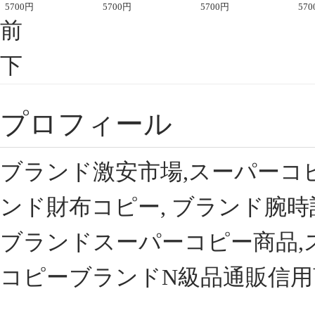
座半袖Tシャツ
5700
円
ント半袖Tシャツ
5700
円
可愛い春夏コーデ
5700
円
ィブ
570
前
下
プロフィール
ブランド激安市場,スーパーコ
ンド財布コピー, ブランド腕時
ブランドスーパーコピー商品,
コピーブランドN級品通販信用