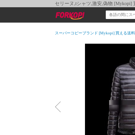
セリーヌ,tシャツ,激安,偽物 [Myko
スーパーコピーブランド [Mykopi] 買える