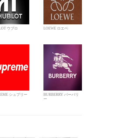
LOT ウブロ
LOEWE ロエベ
REME シュプリー
BURBERRY バーバリ
ー