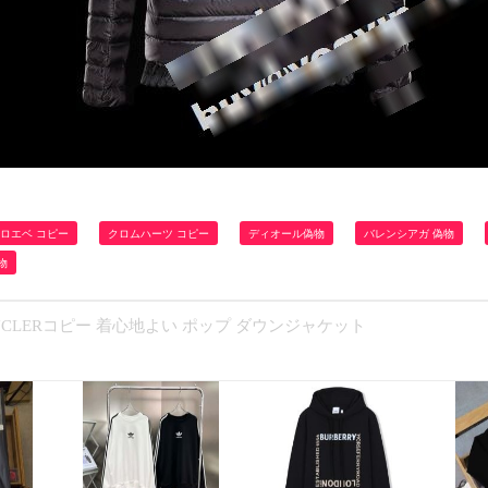
ロエベ コピー
クロムハーツ コピー
ディオール偽物
バレンシアガ 偽物
物
ONCLERコピー 着心地よい ポップ ダウンジャケット