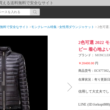
pi] 買える送料無料で安全なサイト
送料無料で安全なサイト
>
モンクレール特集
>
女性用ダウンジャケット
> 2色可選 202
2色可選 2022
ピー 着心地よ
ブランド：
MONCL
￥20400.00
円
商品货号：ECS77302
在庫状況：有り
更新日期
信用して大丈夫でし
LINE (ID:forkopi