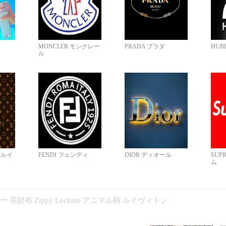
MONCLER モンクレー
PRADA プラダ
HUB
ル
N ルイ
FENDI フェンディ
DIOR ディオール
SUP
ム
コピー 長財布 Zippy Lockme アニマル柄 ルイヴィトン