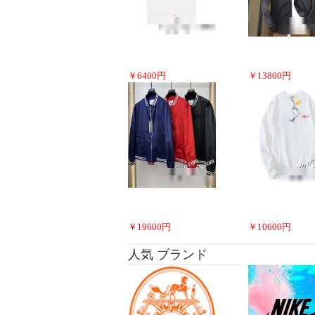
￥
6400
円
￥
13800
円
￥
19600
円
￥
10600
円
人気 ブランド