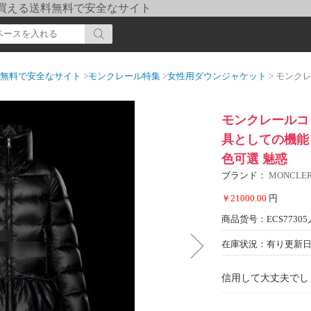
pi] 買える送料無料で安全なサイト
送料無料で安全なサイト
>
モンクレール特集
>
女性用ダウンジャケット
> モンクレールコピー 
モンクレールコピ
具としての機能も
色可選 魅惑
ブランド：
MONCL
￥21000.00
円
商品货号：ECS77305
在庫状況：有り
更新日期
信用して大丈夫でし