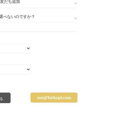
888)友だち追加
選べないのですか？
use@forkopi.com