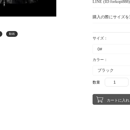
LINE (ID:forkopi
購入の際にサイズを
動画
サイズ：
カラー：
数量