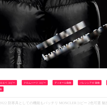
ロエベ コピー
クロムハーツ コピー
ディオール偽物
バレンシアガ 偽物
物
22 防寒具としての機能もバッチリ MONCLERコピー 2色可選 魅