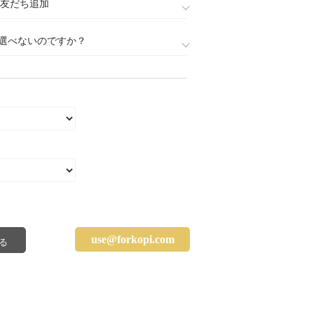
888)友だち追加
選べないのですか？
use@forkopi.com