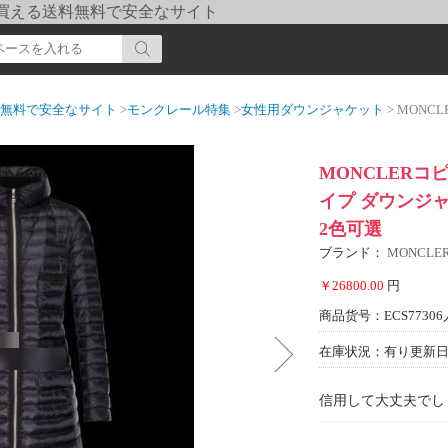
pi] 買える送料無料で安全なサイト
送料無料で安全なサイト
>
モンクレール特集
>
女性用ダウンジャケット
> MONCLERコピ
MONCLERコ
イプ ダウンジャ
2色可選
ブランド：
MONCL
￥26800.00
円
商品货号：ECS77306
在庫状況：有り
更新日期
信用して大丈夫でし