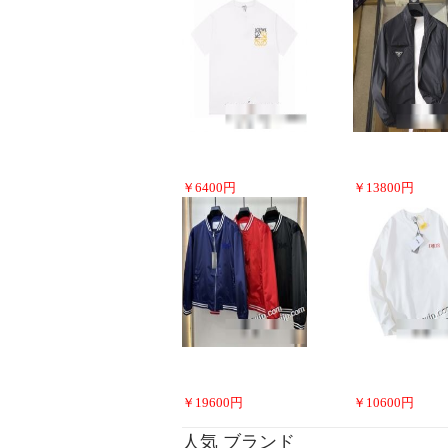
￥
6400
円
￥
13800
円
￥
19600
円
￥
10600
円
人気 ブランド