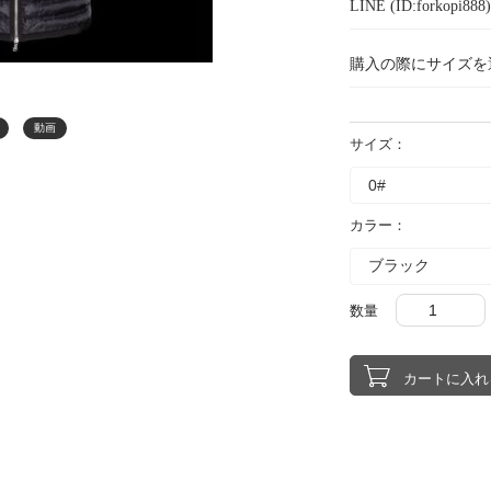
LINE (ID:forkopi
購入の際にサイズを
動画
サイズ：
カラー：
数量