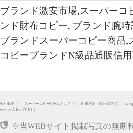
ブランド激安市場,スーパーコ
ンド財布コピー, ブランド腕時
ブランドスーパーコピー商品,
コピーブランドN級品通販信用
会社概要
スーパーコピーN級品とは？
佐川急便・EMS追跡
myk
mykopi 支払い方法
※当WEBサイト掲載写真の無断