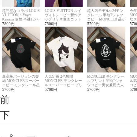
超完璧なコラボ LOUIS
LOUIS VUITTON ルイ
超人気モデルss24モン
今年
VUITTON × Yayoi
ヴィトンコピー新作ア
クレール 半袖Tシャツ
MO
Kusama 個性 半袖Tシャ
ップリケ肖像画コット
コピー MONCLER 品が
なス
ツコピー男女兼用
7800
円
ンニット半袖Tシャツ
7500
円
良く見た目
5700
円
ルコ
570
最高級バージョンの登
人気定番 2色展開
MONCLER モンクレー
MO
場 MONCLERスーパー
MONCLER モンクレー
ルプリント半袖Tシャ
ル高
コピー モンクレール星
ルスーパーコピー プリ
ツコピー男女兼用大人
コピ
座半袖Tシャツ
5700
円
ント半袖Tシャツ
5700
円
可愛い春夏コーデ
5700
円
ィブ
570
前
下