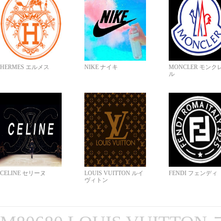
HERMES エルメス
NIKE ナイキ
MONCLER モンク
ル
CELINE セリーヌ
LOUIS VUITTON ルイ
FENDI フェンディ
ヴィトン