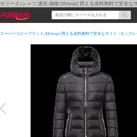
セリーヌ,tシャツ,激安,偽物 [Mykopi] 買える送料無料で安全な
スーパーコピーブランド [Mykopi] 買える送料無料で安全なサイト
>
モンクレ