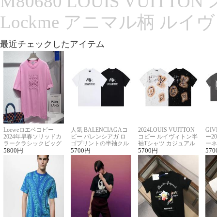
M80680 LOUIS VUITT
Lockme アニマル柄 ルイ
最近チェックしたアイテム
Loeweロエベコピー
人気 BALENCIAGAコ
2024LOUIS VUITTON
GI
2024年早春ソリッドカ
ピー バレンシアガ ロ
コピー ルイヴィトン半
ー2
ラークラシックビッグ
ゴプリントの半袖クル
袖Tシャツ カジュアル
ーネ
ロゴ刺繍Tシャツ
5800
円
ーネックTシャツ
5700
円
に馴染む 2色展開
5700
円
ー 
570