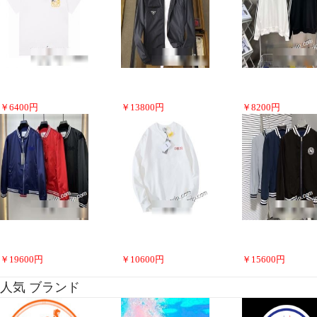
￥
6400
円
￥
13800
円
￥
8200
円
￥
19600
円
￥
10600
円
￥
15600
円
人気 ブランド