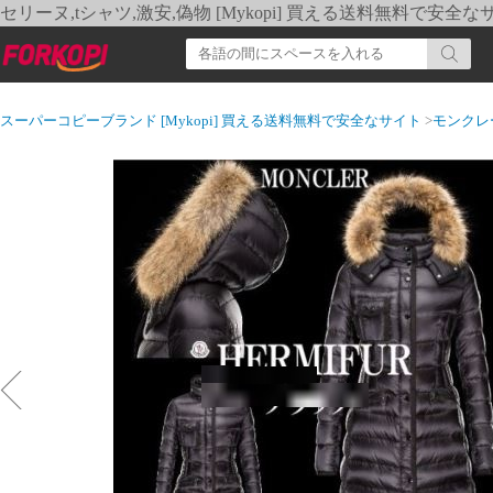
セリーヌ,tシャツ,激安,偽物 [Mykopi] 買える送料無料で安全な
スーパーコピーブランド [Mykopi] 買える送料無料で安全なサイト
>
モンクレ