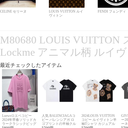
CELINE セリーヌ
LOUIS VUITTON ルイ
FENDI フェンディ
ヴィトン
M80680 LOUIS VUITT
Lockme アニマル柄 ルイ
最近チェックしたアイテム
Loeweロエベコピー
人気 BALENCIAGAコ
2024LOUIS VUITTON
GI
2024年早春ソリッドカ
ピー バレンシアガ ロ
コピー ルイヴィトン半
ー2
ラークラシックビッグ
ゴプリントの半袖クル
袖Tシャツ カジュアル
ーネ
ロゴ刺繍Tシャツ
5800
円
ーネックTシャツ
5700
円
に馴染む 2色展開
5700
円
ー 
570