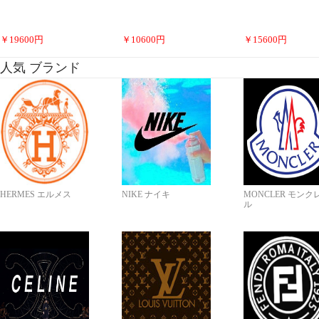
￥
19600
円
￥
10600
円
￥
15600
円
人気 ブランド
HERMES エルメス
NIKE ナイキ
MONCLER モンク
ル