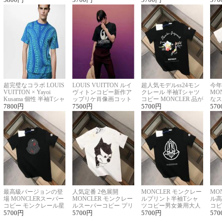
超完璧なコラボ LOUIS
LOUIS VUITTON ルイ
超人気モデルss24モン
今年
VUITTON × Yayoi
ヴィトンコピー新作ア
クレール 半袖Tシャツ
MO
Kusama 個性 半袖Tシャ
ップリケ肖像画コット
コピー MONCLER 品が
なス
ツコピー男女兼用
7800
円
ンニット半袖Tシャツ
7500
円
良く見た目
5700
円
ルコ
570
最高級バージョンの登
人気定番 2色展開
MONCLER モンクレー
MO
場 MONCLERスーパー
MONCLER モンクレー
ルプリント半袖Tシャ
ル高
コピー モンクレール星
ルスーパーコピー プリ
ツコピー男女兼用大人
コピ
座半袖Tシャツ
5700
円
ント半袖Tシャツ
5700
円
可愛い春夏コーデ
5700
円
ィブ
570