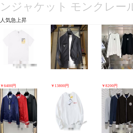
ンジャケット モンクレー
人気急上昇
￥
6400
円
￥
13800
円
￥
8200
円