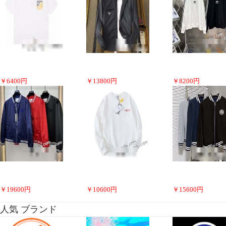
￥
6400
円
￥
13800
円
￥
8200
円
￥
19600
円
￥
10600
円
￥
15600
円
人気 ブランド