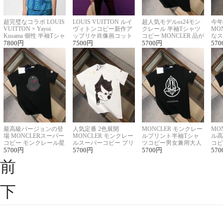
超完璧なコラボ LOUIS
LOUIS VUITTON ルイ
超人気モデルss24モン
今年
VUITTON × Yayoi
ヴィトンコピー新作ア
クレール 半袖Tシャツ
MO
Kusama 個性 半袖Tシャ
ップリケ肖像画コット
コピー MONCLER 品が
なス
ツコピー男女兼用
7800
円
ンニット半袖Tシャツ
7500
円
良く見た目
5700
円
ルコ
570
最高級バージョンの登
人気定番 2色展開
MONCLER モンクレー
MO
場 MONCLERスーパー
MONCLER モンクレー
ルプリント半袖Tシャ
ル高
コピー モンクレール星
ルスーパーコピー プリ
ツコピー男女兼用大人
コピ
座半袖Tシャツ
5700
円
ント半袖Tシャツ
5700
円
可愛い春夏コーデ
5700
円
ィブ
570
前
下