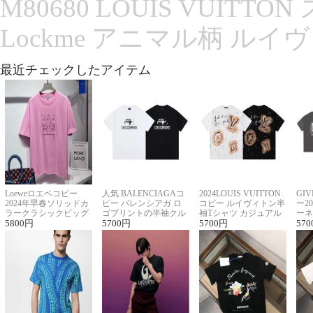
M80680 LOUIS VUITT
Lockme アニマル柄 ルイ
最近チェックしたアイテム
Loeweロエベコピー
人気 BALENCIAGAコ
2024LOUIS VUITTON
GI
2024年早春ソリッドカ
ピー バレンシアガ ロ
コピー ルイヴィトン半
ー2
ラークラシックビッグ
ゴプリントの半袖クル
袖Tシャツ カジュアル
ーネ
ロゴ刺繍Tシャツ
5800
円
ーネックTシャツ
5700
円
に馴染む 2色展開
5700
円
ー 
570