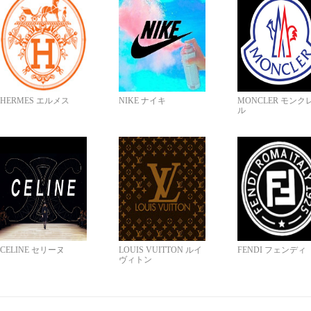
HERMES エルメス
NIKE ナイキ
MONCLER モンク
ル
CELINE セリーヌ
LOUIS VUITTON ルイ
FENDI フェンディ
ヴィトン