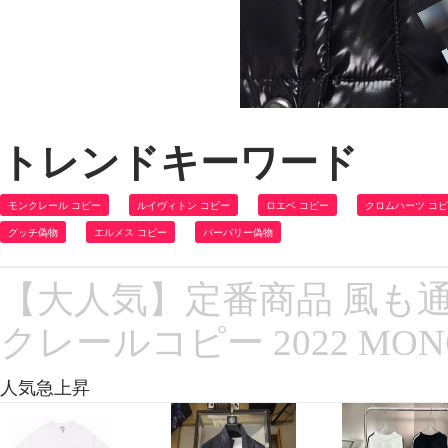
トレンドキーワード
モンクレール コピー
ルイヴィトン コピー
ロエベ コピー
クロムハーツ コ
グッチ偽物
エルメス コピー
バーバリー偽物
【大人気】定番商品 風も
クレールコピー 2022 MO
人気急上昇