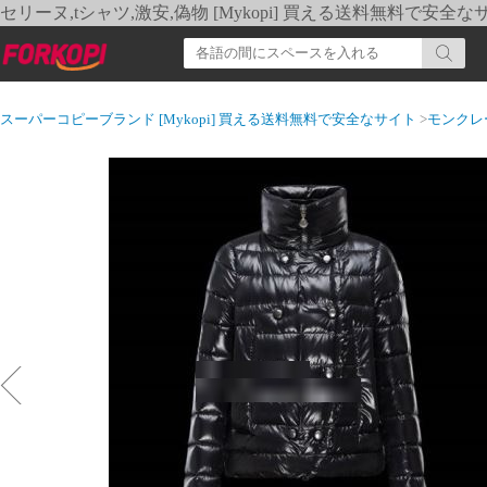
セリーヌ,tシャツ,激安,偽物 [Mykopi] 買える送料無料で安全な
スーパーコピーブランド [Mykopi] 買える送料無料で安全なサイト
>
モンクレ