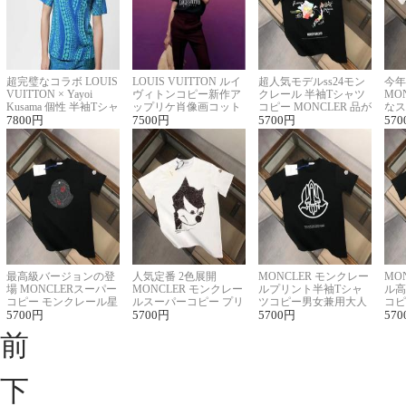
超完璧なコラボ LOUIS
LOUIS VUITTON ルイ
超人気モデルss24モン
今年
VUITTON × Yayoi
ヴィトンコピー新作ア
クレール 半袖Tシャツ
MO
Kusama 個性 半袖Tシャ
ップリケ肖像画コット
コピー MONCLER 品が
なス
ツコピー男女兼用
7800
円
ンニット半袖Tシャツ
7500
円
良く見た目
5700
円
ルコ
570
最高級バージョンの登
人気定番 2色展開
MONCLER モンクレー
MO
場 MONCLERスーパー
MONCLER モンクレー
ルプリント半袖Tシャ
ル高
コピー モンクレール星
ルスーパーコピー プリ
ツコピー男女兼用大人
コピ
座半袖Tシャツ
5700
円
ント半袖Tシャツ
5700
円
可愛い春夏コーデ
5700
円
ィブ
570
前
下