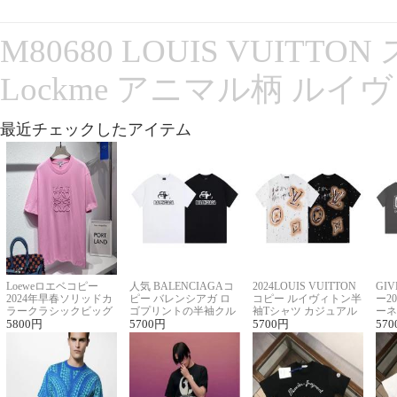
M80680 LOUIS VUITT
Lockme アニマル柄 ルイ
最近チェックしたアイテム
Loeweロエベコピー
人気 BALENCIAGAコ
2024LOUIS VUITTON
GI
2024年早春ソリッドカ
ピー バレンシアガ ロ
コピー ルイヴィトン半
ー2
ラークラシックビッグ
ゴプリントの半袖クル
袖Tシャツ カジュアル
ーネ
ロゴ刺繍Tシャツ
5800
円
ーネックTシャツ
5700
円
に馴染む 2色展開
5700
円
ー 
570