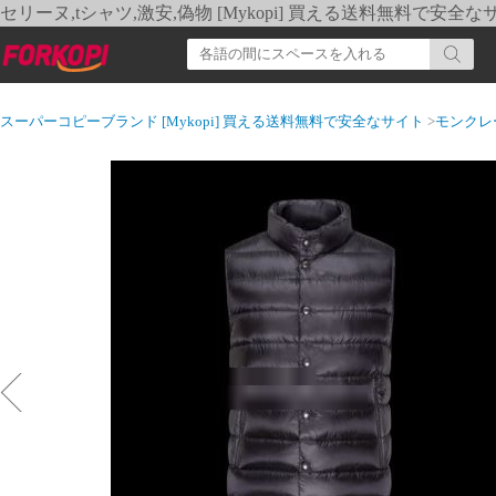
セリーヌ,tシャツ,激安,偽物 [Mykopi] 買える送料無料で安全な
スーパーコピーブランド [Mykopi] 買える送料無料で安全なサイト
>
モンクレ