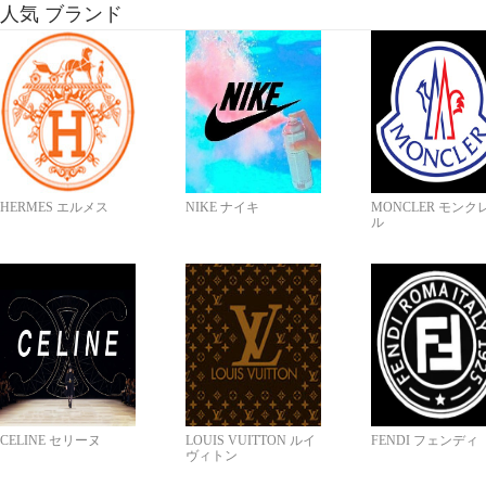
人気 ブランド
HERMES エルメス
NIKE ナイキ
MONCLER モンク
ル
CELINE セリーヌ
LOUIS VUITTON ルイ
FENDI フェンディ
ヴィトン