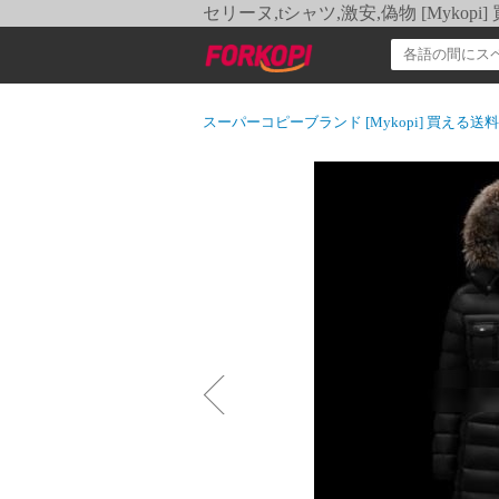
セリーヌ,tシャツ,激安,偽物 [Myko
スーパーコピーブランド [Mykopi] 買える