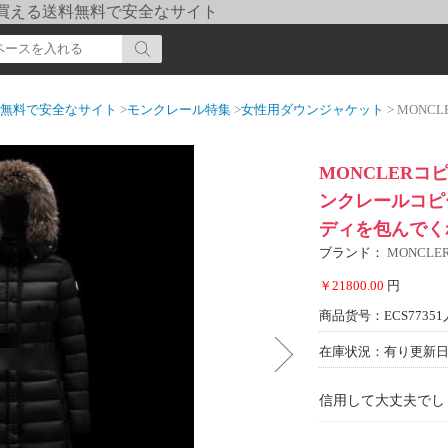
pi] 買える送料無料で安全なサイト
送料無料で安全なサイト
>
モンクレール特集
>
女性用ダウンジャケット
> MONCLERコピー
MONCLERコピ
ンクレールコピ
ディを包んでく
ブランド：
MONCL
￥21800.00
円
商品货号：ECS77351
在庫状況：有り
更新日期
信用して大丈夫でし