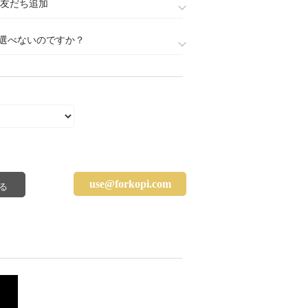
888)友だち追加
選べないのですか？
use@forkopi.com