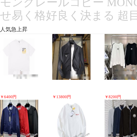
モンクレールコピー MONC
せ易く格好良く決まる 超
人気急上昇
￥
6400
円
￥
13800
円
￥
8200
円