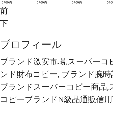
座半袖Tシャツ
5700
円
ント半袖Tシャツ
5700
円
可愛い春夏コーデ
5700
円
ィブ
570
前
下
プロフィール
ブランド激安市場,スーパーコ
ンド財布コピー, ブランド腕時
ブランドスーパーコピー商品,
コピーブランドN級品通販信用