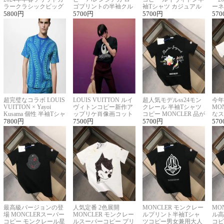
ラークラシックビッグ
ゴプリントの半袖クル
袖Tシャツ カジュアル
ーネ
ロゴ刺繍Tシャツ
5800
円
ーネックTシャツ
5700
円
に馴染む 2色展開
5700
円
ー 
570
超完璧なコラボ LOUIS
LOUIS VUITTON ルイ
超人気モデルss24モン
今年
VUITTON × Yayoi
ヴィトンコピー新作ア
クレール 半袖Tシャツ
MO
Kusama 個性 半袖Tシャ
ップリケ肖像画コット
コピー MONCLER 品が
なス
ツコピー男女兼用
7800
円
ンニット半袖Tシャツ
7500
円
良く見た目
5700
円
ルコ
570
最高級バージョンの登
人気定番 2色展開
MONCLER モンクレー
MO
場 MONCLERスーパー
MONCLER モンクレー
ルプリント半袖Tシャ
ル高
コピー モンクレール星
ルスーパーコピー プリ
ツコピー男女兼用大人
コピ