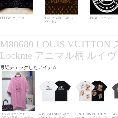
CELINE セリーヌ
LOUIS VUITTON ルイ
FENDI フェンディ
ヴィトン
M80680 LOUIS VUITT
Lockme アニマル柄 ルイ
最近チェックしたアイテム
Loeweロエベコピー
人気 BALENCIAGAコ
2024LOUIS VUITTON
GI
2024年早春ソリッドカ
ピー バレンシアガ ロ
コピー ルイヴィトン半
ー2