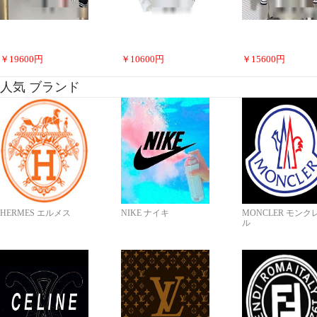
￥
19600
円
￥
10600
円
￥
15600
円
人気 ブランド
HERMES エルメス
NIKE ナイキ
MONCLER モンク
ル