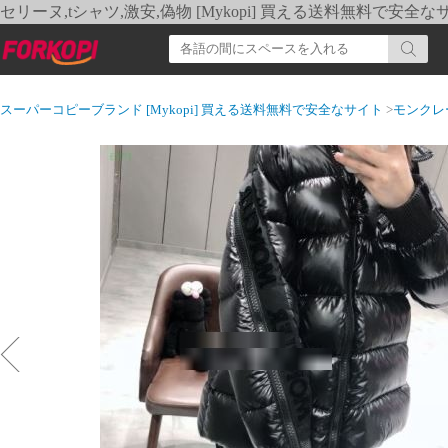
セリーヌ,tシャツ,激安,偽物 [Mykopi] 買える送料無料で安全な
スーパーコピーブランド [Mykopi] 買える送料無料で安全なサイト
>
モンクレ