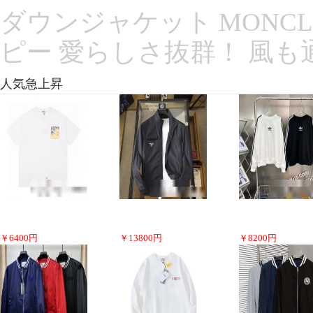
ダウンジャケット MONCL
ピー 愛らしさ抜群！ 風も
人気急上昇
￥
6400
円
￥
13800
円
￥
8200
円