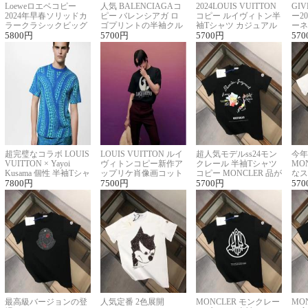
Loeweロエベコピー
人気 BALENCIAGAコ
2024LOUIS VUITTON
GI
2024年早春ソリッドカ
ピー バレンシアガ ロ
コピー ルイヴィトン半
ー2
ラークラシックビッグ
ゴプリントの半袖クル
袖Tシャツ カジュアル
ーネ
ロゴ刺繍Tシャツ
5800
円
ーネックTシャツ
5700
円
に馴染む 2色展開
5700
円
ー 
570
超完璧なコラボ LOUIS
LOUIS VUITTON ルイ
超人気モデルss24モン
今年
VUITTON × Yayoi
ヴィトンコピー新作ア
クレール 半袖Tシャツ
MO
Kusama 個性 半袖Tシャ
ップリケ肖像画コット
コピー MONCLER 品が
なス
ツコピー男女兼用
7800
円
ンニット半袖Tシャツ
7500
円
良く見た目
5700
円
ルコ
570
最高級バージョンの登
人気定番 2色展開
MONCLER モンクレー
MO