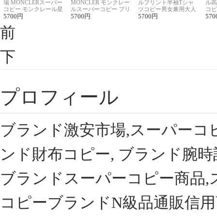
場 MONCLERスーパー
MONCLER モンクレー
ルプリント半袖Tシャ
ル高
コピー モンクレール星
ルスーパーコピー プリ
ツコピー男女兼用大人
コピ
座半袖Tシャツ
5700
円
ント半袖Tシャツ
5700
円
可愛い春夏コーデ
5700
円
ィブ
570
前
下
プロフィール
ブランド激安市場,スーパーコ
ンド財布コピー, ブランド腕時
ブランドスーパーコピー商品,
コピーブランドN級品通販信用