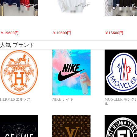
￥
19600
円
￥
10600
円
￥
15600
円
人気 ブランド
HERMES エルメス
NIKE ナイキ
MONCLER モンク
ル