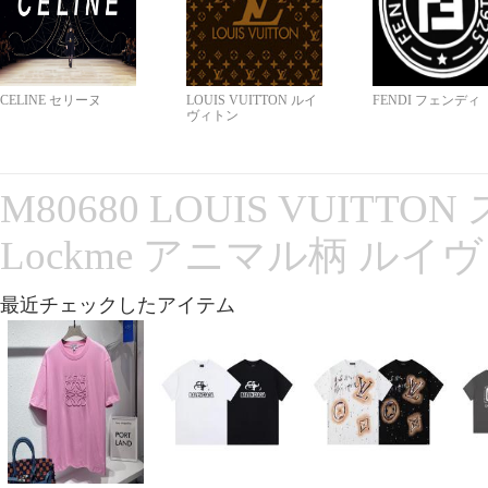
CELINE セリーヌ
LOUIS VUITTON ルイ
FENDI フェンディ
ヴィトン
M80680 LOUIS VUITT
Lockme アニマル柄 ルイ
最近チェックしたアイテム