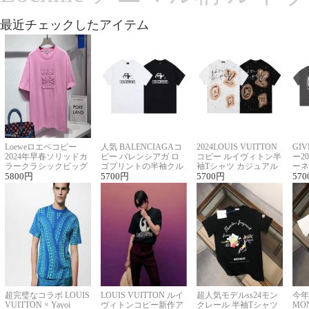
最近チェックしたアイテム
Loeweロエベコピー
人気 BALENCIAGAコ
2024LOUIS VUITTON
GI
2024年早春ソリッドカ
ピー バレンシアガ ロ
コピー ルイヴィトン半
ー2
ラークラシックビッグ
ゴプリントの半袖クル
袖Tシャツ カジュアル
ーネ
ロゴ刺繍Tシャツ
5800
円
ーネックTシャツ
5700
円
に馴染む 2色展開
5700
円
ー 
570
超完璧なコラボ LOUIS
LOUIS VUITTON ルイ
超人気モデルss24モン
今年
VUITTON × Yayoi
ヴィトンコピー新作ア
クレール 半袖Tシャツ
MO