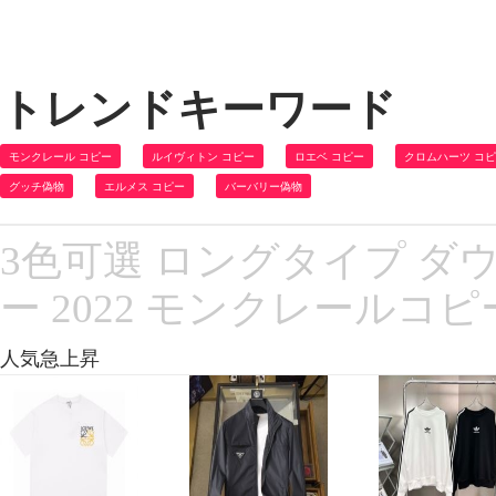
トレンドキーワード
モンクレール コピー
ルイヴィトン コピー
ロエベ コピー
クロムハーツ コ
グッチ偽物
エルメス コピー
バーバリー偽物
3色可選 ロングタイプ ダウ
ー 2022 モンクレールコピ
人気急上昇