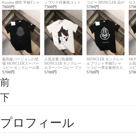
Kusama 個性 半袖Tシャ
ップリケ肖像画コット
コピー MONCLER 品が
なス
ツコピー男女兼用
7800
円
ンニット半袖Tシャツ
7500
円
良く見た目
5700
円
ルコ
570
最高級バージョンの登
人気定番 2色展開
MONCLER モンクレー
MO
場 MONCLERスーパー
MONCLER モンクレー
ルプリント半袖Tシャ
ル高
コピー モンクレール星
ルスーパーコピー プリ
ツコピー男女兼用大人
コピ
座半袖Tシャツ
5700
円
ント半袖Tシャツ
5700
円
可愛い春夏コーデ
5700
円
ィブ
570
前
下
プロフィール