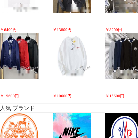
￥
6400
円
￥
13800
円
￥
8200
円
￥
19600
円
￥
10600
円
￥
15600
円
人気 ブランド