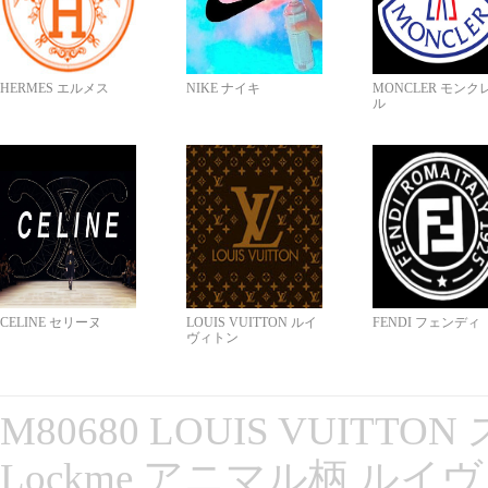
HERMES エルメス
NIKE ナイキ
MONCLER モンク
ル
CELINE セリーヌ
LOUIS VUITTON ルイ
FENDI フェンディ
ヴィトン
M80680 LOUIS VUITT
Lockme アニマル柄 ルイ