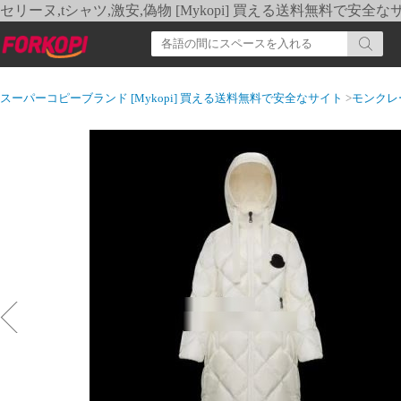
セリーヌ,tシャツ,激安,偽物 [Mykopi] 買える送料無料で安全な
スーパーコピーブランド [Mykopi] 買える送料無料で安全なサイト
>
モンクレ