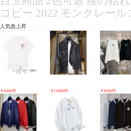
目玉商品 2色可選 腰の括れ
コピー 2022 モンクレー
人気急上昇
￥
6400
円
￥
13800
円
￥
8200
円