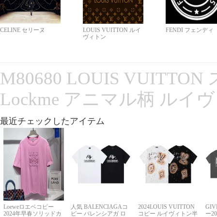
CELINE セリーヌ
LOUIS VUITTON ルイ
FENDI フェンディ
ヴィトン
M80680 LOUIS VUITT
Lockme アニマル柄 ルイ
最近チェックしたアイテム
Loeweロエベコピー
人気 BALENCIAGAコ
2024LOUIS VUITTON
GI
2024年早春ソリッドカ
ピー バレンシアガ ロ
コピー ルイヴィトン半
ー2