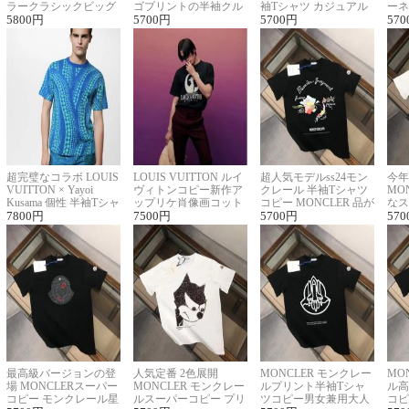
ラークラシックビッグ
ゴプリントの半袖クル
袖Tシャツ カジュアル
ーネ
ロゴ刺繍Tシャツ
5800
円
ーネックTシャツ
5700
円
に馴染む 2色展開
5700
円
ー 
570
超完璧なコラボ LOUIS
LOUIS VUITTON ルイ
超人気モデルss24モン
今年
VUITTON × Yayoi
ヴィトンコピー新作ア
クレール 半袖Tシャツ
MO
Kusama 個性 半袖Tシャ
ップリケ肖像画コット
コピー MONCLER 品が
なス
ツコピー男女兼用
7800
円
ンニット半袖Tシャツ
7500
円
良く見た目
5700
円
ルコ
570
最高級バージョンの登
人気定番 2色展開
MONCLER モンクレー
MO
場 MONCLERスーパー
MONCLER モンクレー
ルプリント半袖Tシャ
ル高
コピー モンクレール星
ルスーパーコピー プリ
ツコピー男女兼用大人
コピ