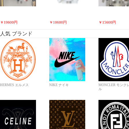
￥
19600
円
￥
10600
円
￥
15600
円
人気 ブランド
HERMES エルメス
NIKE ナイキ
MONCLER モンク
ル