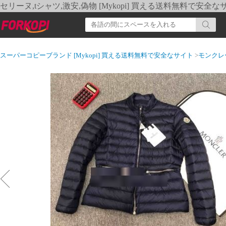
セリーヌ,tシャツ,激安,偽物 [Mykopi] 買える送料無料で安全な
スーパーコピーブランド [Mykopi] 買える送料無料で安全なサイト
>
モンクレ