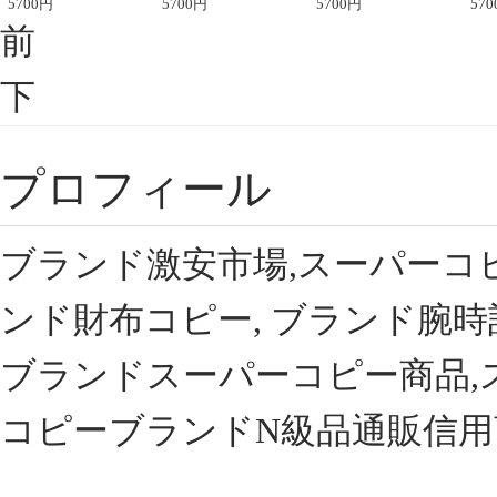
座半袖Tシャツ
5700
円
ント半袖Tシャツ
5700
円
可愛い春夏コーデ
5700
円
ィブ
570
前
下
プロフィール
ブランド激安市場,スーパーコ
ンド財布コピー, ブランド腕時
ブランドスーパーコピー商品,
コピーブランドN級品通販信用