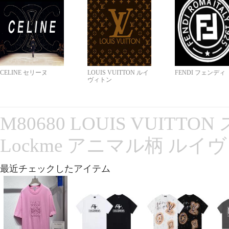
CELINE セリーヌ
LOUIS VUITTON ルイ
FENDI フェンディ
ヴィトン
M80680 LOUIS VUITT
Lockme アニマル柄 ルイ
最近チェックしたアイテム