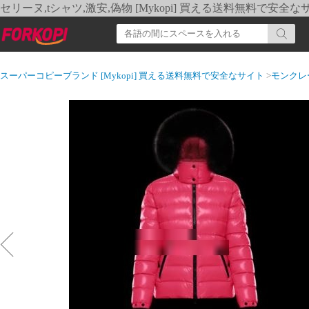
セリーヌ,tシャツ,激安,偽物 [Mykopi] 買える送料無料で安全な
スーパーコピーブランド [Mykopi] 買える送料無料で安全なサイト
>
モンクレ