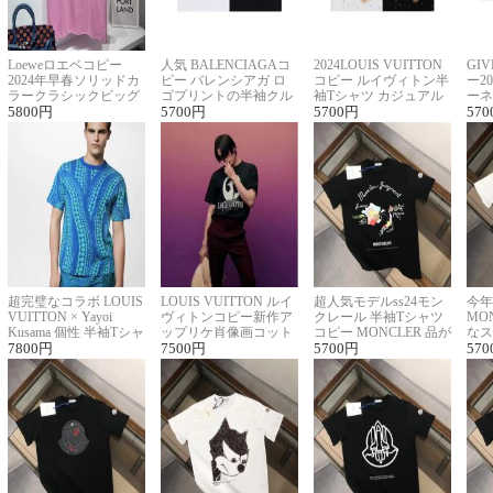
Loeweロエベコピー
人気 BALENCIAGAコ
2024LOUIS VUITTON
GI
2024年早春ソリッドカ
ピー バレンシアガ ロ
コピー ルイヴィトン半
ー2
ラークラシックビッグ
ゴプリントの半袖クル
袖Tシャツ カジュアル
ーネ
ロゴ刺繍Tシャツ
5800
円
ーネックTシャツ
5700
円
に馴染む 2色展開
5700
円
ー 
570
超完璧なコラボ LOUIS
LOUIS VUITTON ルイ
超人気モデルss24モン
今年
VUITTON × Yayoi
ヴィトンコピー新作ア
クレール 半袖Tシャツ
MO
Kusama 個性 半袖Tシャ
ップリケ肖像画コット
コピー MONCLER 品が
なス
ツコピー男女兼用
7800
円
ンニット半袖Tシャツ
7500
円
良く見た目
5700
円
ルコ
570