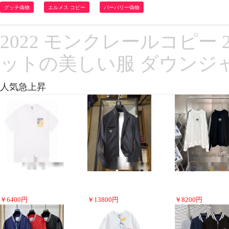
グッチ偽物
エルメス コピー
バーバリー偽物
2022 モンクレールコピー
ットの美しい服 ダウンジャ
人気急上昇
￥
6400
円
￥
13800
円
￥
8200
円