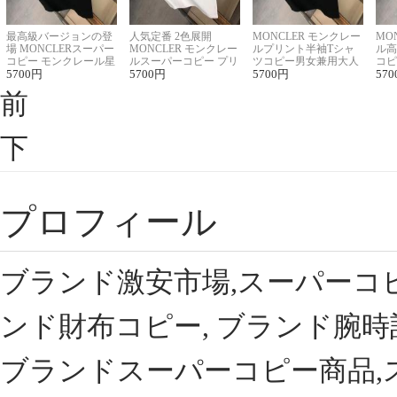
最高級バージョンの登
人気定番 2色展開
MONCLER モンクレー
MO
場 MONCLERスーパー
MONCLER モンクレー
ルプリント半袖Tシャ
ル高
コピー モンクレール星
ルスーパーコピー プリ
ツコピー男女兼用大人
コピ
座半袖Tシャツ
5700
円
ント半袖Tシャツ
5700
円
可愛い春夏コーデ
5700
円
ィブ
570
前
下
プロフィール
ブランド激安市場,スーパーコ
ンド財布コピー, ブランド腕時
ブランドスーパーコピー商品,