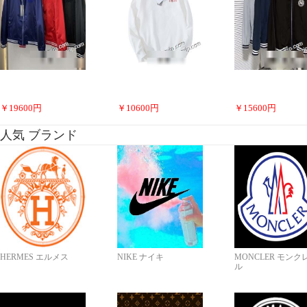
￥
19600
円
￥
10600
円
￥
15600
円
人気 ブランド
HERMES エルメス
NIKE ナイキ
MONCLER モンク
ル