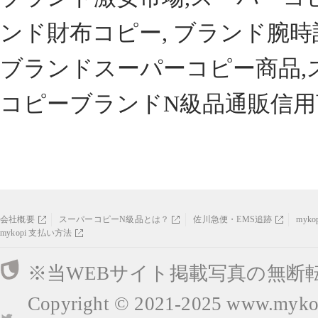
ンド財布コピー, ブランド腕時
ブランドスーパーコピー商品,
コピーブランドN級品通販信用
会社概要
スーパーコピーN級品とは？
佐川急便・EMS追跡
myk
mykopi 支払い方法
※当WEBサイト掲載写真の無断
Copyright © 2021-2025
www.mykop