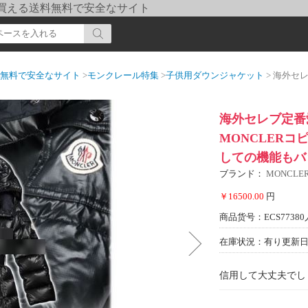
pi] 買える送料無料で安全なサイト
送料無料で安全なサイト
>
モンクレール特集
>
子供用ダウンジャケット
> 海外セレブ定番愛用 
海外セレブ定番愛
MONCLERコ
しての機能もバ
ブランド：
MONCL
￥16500.00
円
商品货号：ECS77380
在庫状況：有り
更新日期
信用して大丈夫でし