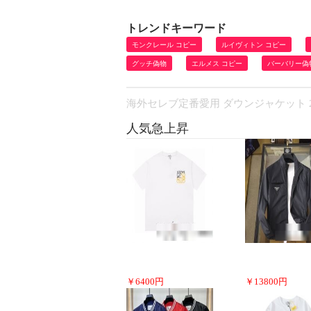
トレンドキーワード
モンクレール コピー
ルイヴィトン コピー
グッチ偽物
エルメス コピー
バーバリー偽
海外セレブ定番愛用 ダウンジャケット 2
人気急上昇
￥
6400
円
￥
13800
円