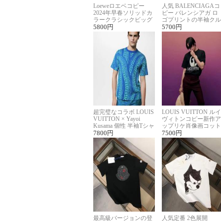
Loeweロエベコピー
人気 BALENCIAGAコ
2024年早春ソリッドカ
ピー バレンシアガ ロ
ラークラシックビッグ
ゴプリントの半袖クル
ロゴ刺繍Tシャツ
5800
円
ーネックTシャツ
5700
円
超完璧なコラボ LOUIS
LOUIS VUITTON ルイ
VUITTON × Yayoi
ヴィトンコピー新作ア
Kusama 個性 半袖Tシャ
ップリケ肖像画コット
ツコピー男女兼用
7800
円
ンニット半袖Tシャツ
7500
円
最高級バージョンの登
人気定番 2色展開