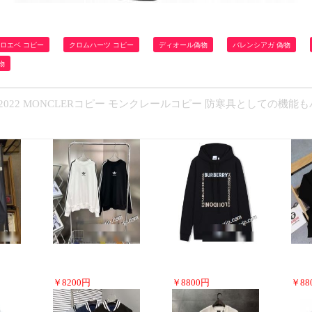
ロエベ コピー
クロムハーツ コピー
ディオール偽物
バレンシアガ 偽物
物
022 MONCLERコピー モンクレールコピー 防寒具としての機能
￥
8200
円
￥
8800
円
￥
88