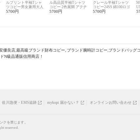
ー
ルプリント半袖Tシャ
ル高品質半袖Tシャツ
クレール半袖Tシャツ
M
リ
ツコピー男女兼用大人
コピー 2色展開 アクチ
コピー24SS 綿100ロゴ
U
可愛い春夏コーデ
5700
円
ィブなスタイル
5700
円
プリント 2色展開
5700
円
ピ
5
セ
安優良店,最高級ブランド財布コピー, ブランド腕時計コピー,ブランドバッグ
ンドN級品通販信用商店！
佐川急便・EMS追跡
mykopi 届かない？
オンラインお問い合わせ
リンクを禁じます。
ght reserved.