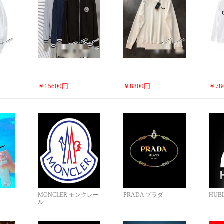
￥
15600
円
￥
8800
円
￥
78
MONCLER モンクレー
PRADA プラダ
HUB
ル