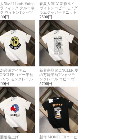
人気ss24 Louis Vuiton
春夏人気LV 新作ルイ
ラフィック クルーネ
ヴィトンコピー モノグ
ク ヴィトンTシャツ
ラムジャガードニット
ーパーコピー
500
円
半袖Tシャツ男女兼用
7500
円
024必須アイテム
新着商品 MONCLER 夏
ONCLERコピー半袖
の万能半袖Tシャツモ
シャツ モンクレール
ンクレール コピー ヴ
らしいプリント
700
円
ィンテージ風
5700
円
洒落格上げ
新作 MONCLERコーヒ