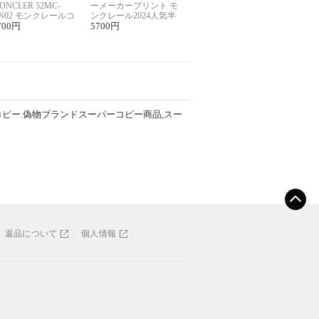
ONCLER 52MC-
ーメーカープリント モ
N02 モンクレールコ
ンクレール2024人気半
ー半袖Tシャツ ユニ
700
円
袖Tシャツコピー
5700
円
ックス
コピー.偽物ブランドスーパーコピー商品,スー
返品について
個人情報