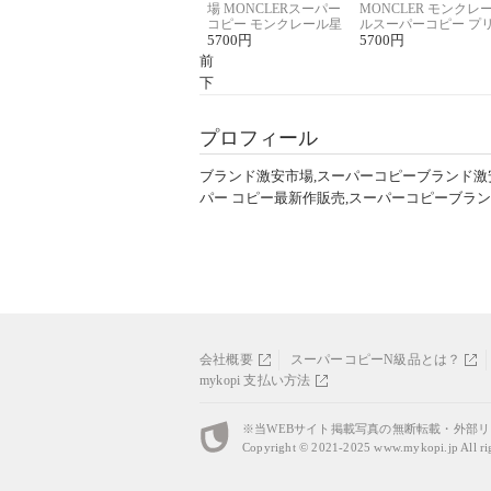
場 MONCLERスーパー
MONCLER モンクレ
コピー モンクレール星
ルスーパーコピー プ
座半袖Tシャツ
5700
円
ント半袖Tシャツ
5700
円
前
下
プロフィール
ブランド激安市場,スーパーコピーブランド激
パー コピー最新作販売,スーパーコピーブラ
会社概要
スーパーコピーN級品とは？
mykopi 支払い方法
※当WEBサイト掲載写真の無断転載・外部
Copyright © 2021-2025
www.mykopi.jp
All ri