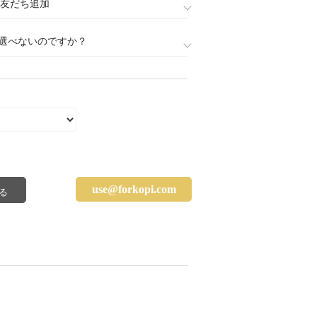
888)友だち追加
選べないのですか？
use@forkopi.com