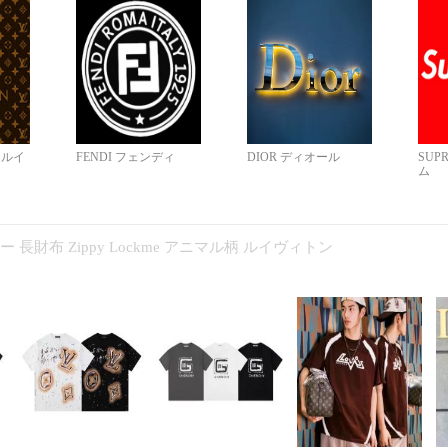
N ルイ
FENDI フェンディ
DIOR ディオール
SUP
ム
コピー 長財布 Zippy Lockme アニマル柄 ルイヴィトン