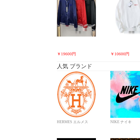
￥
19600
円
￥
10600
円
人気 ブランド
HERMES エルメス
NIKE ナイキ