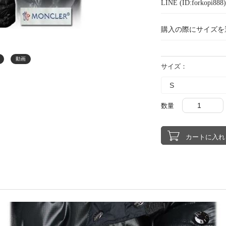
LINE (ID:forkopi
購入の際にサイズを
動画
サイズ：
数量