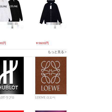
00
円
￥
9600
円
もっと見る >
LOT ウブロ
LOEWE ロエベ