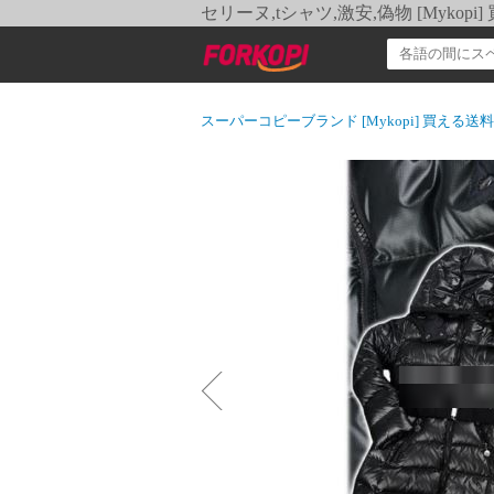
セリーヌ,tシャツ,激安,偽物 [Myko
スーパーコピーブランド [Mykopi] 買える