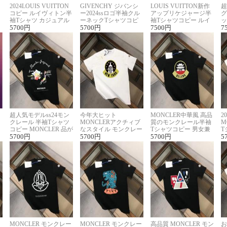
2024LOUIS VUITTON
GIVENCHY ジバンシ
LOUIS VUITTON新作
超
コピー ルイヴィトン半
ー2024ssロゴ半袖クル
アップリケジャージ半
グ
袖Tシャツ カジュアル
ーネックTシャツコピ
袖Tシャツコピー ルイ
ッ
に馴染む 2色展開
5700
円
ー ユニセックス
5700
円
ヴィトン着回し抜群
7500
円
ス
7
超人気モデルss24モン
今年大ヒット
MONCLER中華風 高品
2
クレール 半袖Tシャツ
MONCLERアクチィブ
質のモンクレール半袖
M
コピー MONCLER 品が
なスタイル モンクレー
Tシャツコピー 男女兼
T
良く見た目
5700
円
ルコピー半袖Tシャツ
5700
円
用 着回し抜群
5700
円
夏
5
MONCLER モンクレー
MONCLER モンクレー
高品質 MONCLER モン
お